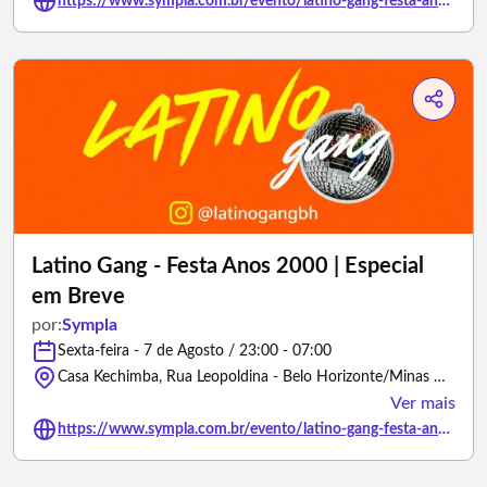
https://www.sympla.com.br/evento/latino-gang-festa-anos-2000-especial-rihanna/3488327
Latino Gang - Festa Anos 2000 | Especial
em Breve
por:
Sympla
Sexta-feira - 7 de Agosto / 23:00 - 07:00
Casa Kechimba, Rua Leopoldina - Belo Horizonte/Minas Gerais
Ver mais
https://www.sympla.com.br/evento/latino-gang-festa-anos-2000-especial-em-breve/3488327