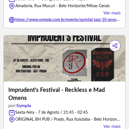
Amadoria, Rua Mucuri - Belo Horizonte/Minas Gerais
Ver mais
https://www.sympla.com.br/evento/quintal-jazz-10-anos-edicao-especial-de-reencontro-na-amadoria/3480726
Imprudent's Festival - Reckless e Mad
Omens
por:
Sympla
Sexta-feira - 7 de Agosto / 21:45 - 02:45
ORIGINAL BH PUB / Prado, Rua Ituiutaba - Belo Horizonte/Minas Gerais
Ver mais