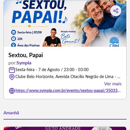
Sextou, Papai
por:
Sympla
Sexta-feira - 7 de Agosto / 23:00 - 03:00
Clube Belo Horizonte, Avenida Otacílio Negrão de Lima - Belo Horizonte/Minas Gerais
Ver mais
https://www.sympla.com.br/evento/sextou-papai/3503335
Amanhã