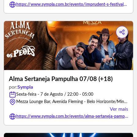
https://www.sympla.com.br/evento/imprudent-s-festival-reckless-e-mad-omens/3490080
Alma Sertaneja Pampulha 07/08 (+18)
por:
Sympla
Sexta-feira - 7 de Agosto / 22:00 - 05:00
Mezza Lounge Bar, Avenida Fleming - Belo Horizonte/Minas Gerais
Ver mais
https://www.sympla.com.br/evento/alma-sertaneja-pampulha-07-08-18/3504817