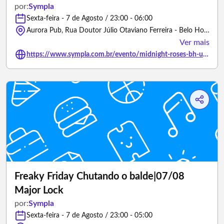
por:
Sympla
Sexta-feira - 7 de Agosto / 23:00 - 06:00
Aurora Pub, Rua Doutor Júlio Otaviano Ferreira - Belo Horizonte/Minas Gerais
Ver mais
https://www.sympla.com.br/evento/midnight-roses-bh-uma-noite-exclusiva-para-mulheres/3481318
Freaky Friday Chutando o balde|07/08
Major Lock
por:
Sympla
Sexta-feira - 7 de Agosto / 23:00 - 05:00