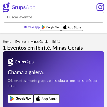
Baixe o app
›
›
›
Home
Eventos
Minas Gerais
Ibirité
1 Eventos em Ibirité, Minas Gerais
Chama a galera.
Crie eventos, monte grupos e descubra os melhores rolês por
perto.