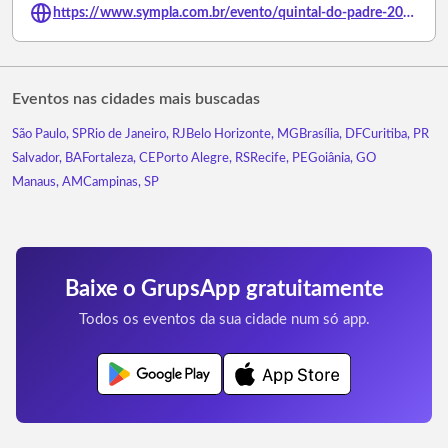
https://www.sympla.com.br/evento/quintal-do-padre-2026/3493498
Eventos nas cidades mais buscadas
São Paulo, SP
Rio de Janeiro, RJ
Belo Horizonte, MG
Brasília, DF
Curitiba, PR
Salvador, BA
Fortaleza, CE
Porto Alegre, RS
Recife, PE
Goiânia, GO
Manaus, AM
Campinas, SP
Baixe o GrupsApp gratuitamente
Todos os eventos da sua cidade num só app.