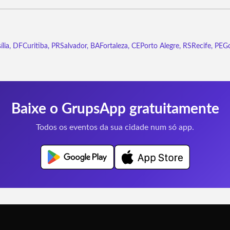
ília, DF
Curitiba, PR
Salvador, BA
Fortaleza, CE
Porto Alegre, RS
Recife, PE
Go
Baixe o GrupsApp gratuitamente
Todos os eventos da sua cidade num só app.