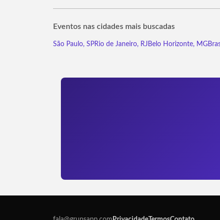
Eventos nas cidades mais buscadas
São Paulo, SP
Rio de Janeiro, RJ
Belo Horizonte, MG
Bras
fala@grupsapp.com
Privacidade
Termos
Contato