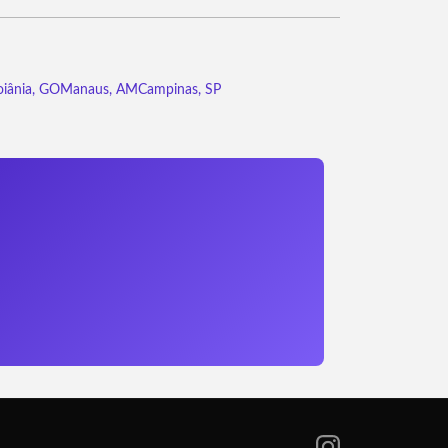
iânia, GO
Manaus, AM
Campinas, SP