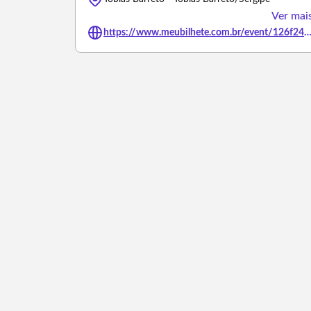
Ver mai
https://www.meubilhete.com.br/event/126f242a-8cec-4689-857d-a6ccc