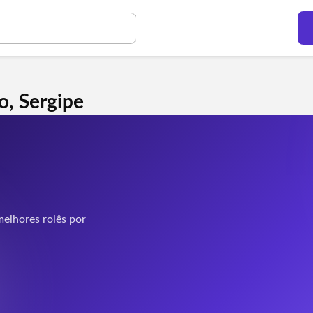
o, Sergipe
elhores rolês por