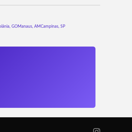
iânia, GO
Manaus, AM
Campinas, SP