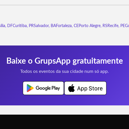
ília, DF
Curitiba, PR
Salvador, BA
Fortaleza, CE
Porto Alegre, RS
Recife, PE
Go
Baixe o GrupsApp gratuitamente
Todos os eventos da sua cidade num só app.