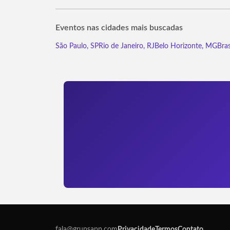
Eventos nas cidades mais buscadas
São Paulo, SP
Rio de Janeiro, RJ
Belo Horizonte, MG
Bras
fala@grupsapp.com
Privacidade
Termos
Contato