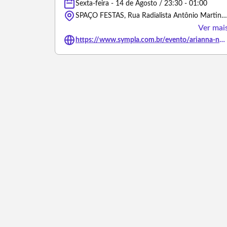
Sexta-feira - 14 de Agosto / 23:30 - 01:00
SPAÇO FESTAS, Rua Radialista Antônio Martins Filho - Palmeira dos Índios/Alagoas
Ver mai
https://www.sympla.com.br/evento/arianna-nutt-em-palmeira-dos-indios/3489912