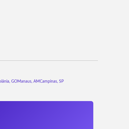
iânia, GO
Manaus, AM
Campinas, SP