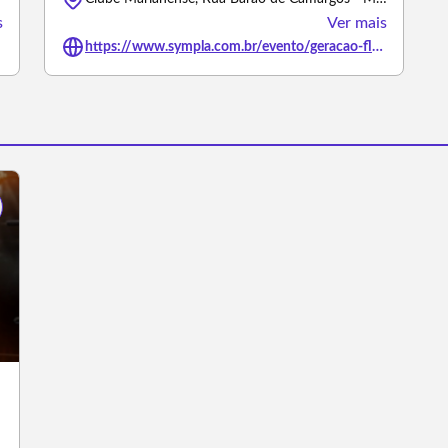
s
Ver mais
https://www.sympla.com.br/evento/geracao-flash-back-iii-edicao/3446290