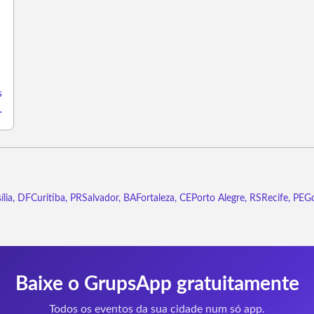
s
-mariana-mg/3238995
ília, DF
Curitiba, PR
Salvador, BA
Fortaleza, CE
Porto Alegre, RS
Recife, PE
Go
Baixe o GrupsApp gratuitamente
Todos os eventos da sua cidade num só app.