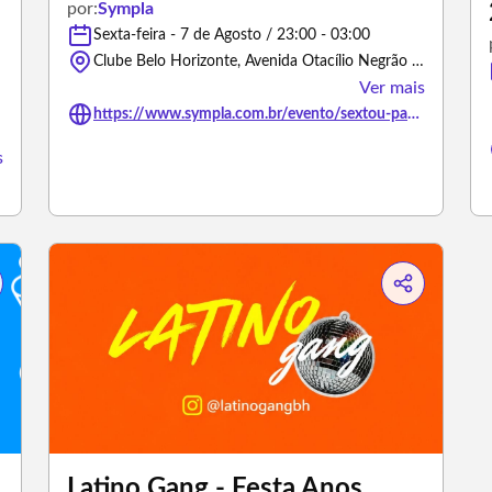
por:
Sympla
Sexta-feira - 7 de Agosto / 23:00 - 03:00
Clube Belo Horizonte, Avenida Otacílio Negrão de Lima - Belo Horizonte/Minas Gerais
Ver mais
https://www.sympla.com.br/evento/sextou-papai/3503335
s
Latino Gang - Festa Anos