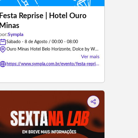
Festa Reprise | Hotel Ouro
Minas
por:
Sympla
Sábado - 8 de Agosto / 00:00 - 08:00
Ouro Minas Hotel Belo Horizonte, Dolce by Wyndham, Avenida Cristiano Machado - Belo Horizonte/Minas Gerais
Ver mais
https://www.sympla.com.br/evento/festa-reprise-hotel-ouro-minas/3501125