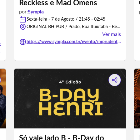
Reckless e Mad Omens
por:
Sympla
Sexta-feira - 7 de Agosto / 21:45 - 02:45
ORIGINAL BH PUB / Prado, Rua Ituiutaba - Belo Horizonte/Minas Gerais
Ver mais
nas Gerais
https://www.sympla.com.br/evento/imprudent-s-festival-reckless-e-mad-omens/3490080
s
na-amadoria/3480726
Só vale lado B - B-Day do