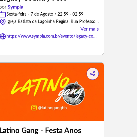
por:
Sympla
Sexta-feira - 7 de Agosto / 22:59 - 02:59
Igreja Batista da Lagoinha Regina, Rua Professor José Maurício - Belo Horizonte/Minas Gerais
Ver mais
https://www.sympla.com.br/evento/legacy-country-fest/3440263
Latino Gang - Festa Anos