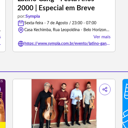
2000 | Especial em Breve
por:
Sympla
Sexta-feira - 7 de Agosto / 23:00 - 07:00
zonte/Minas Gerais
Casa Kechimba, Rua Leopoldina - Belo Horizonte/Minas Gerais
s
Ver mais
07-08-major-lock/3463163
https://www.sympla.com.br/evento/latino-gang-festa-anos-2000-especial-em-breve/3488327