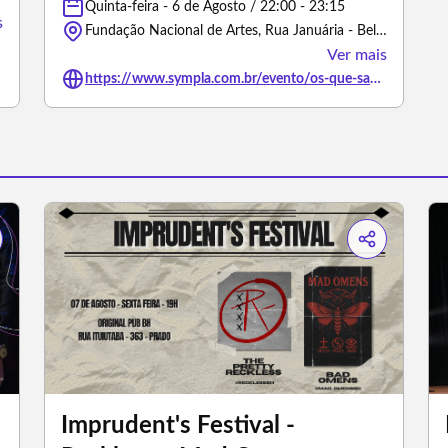
Quinta-feira - 6 de Agosto / 22:00 - 23:15
s
Fundação Nacional de Artes, Rua Januária - Belo Horizonte/Minas Gerais
Ver mais
https://www.sympla.com.br/evento/os-que-sao-pagos-pra-delirar-galpao-1-funarte-mg/3503638
Imprudent's Festival -