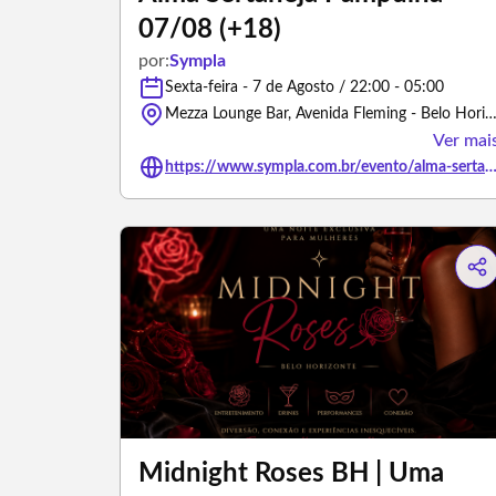
07/08 (+18)
por:
Sympla
Sexta-feira - 7 de Agosto / 22:00 - 05:00
Mezza Lounge Bar, Avenida Fleming - Belo Horizonte/Minas 
Ver mai
https://www.sympla.com.br/evento/alma-sertaneja-pampulha-07-08-18/
Midnight Roses BH | Uma