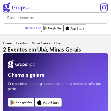
Baixe o app
›
›
›
Home
Eventos
Minas Gerais
Ubá
2 Eventos em Ubá, Minas Gerais
Chama a galera.
Crie eventos, monte grupos e descubra os melhores rolês por
perto.