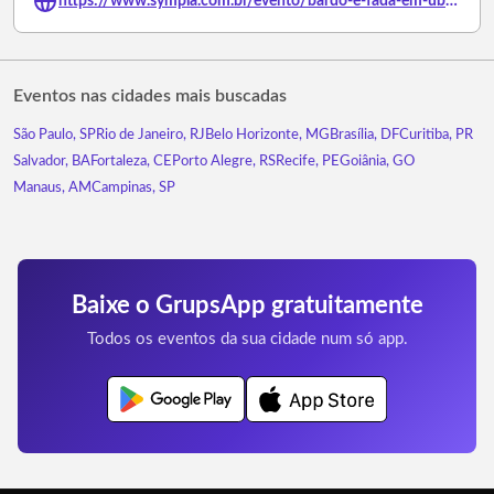
https://www.sympla.com.br/evento/bardo-e-fada-em-uba-mg/3238137
Eventos nas cidades mais buscadas
São Paulo, SP
Rio de Janeiro, RJ
Belo Horizonte, MG
Brasília, DF
Curitiba, PR
Salvador, BA
Fortaleza, CE
Porto Alegre, RS
Recife, PE
Goiânia, GO
Manaus, AM
Campinas, SP
Baixe o GrupsApp gratuitamente
Todos os eventos da sua cidade num só app.