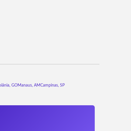
iânia, GO
Manaus, AM
Campinas, SP