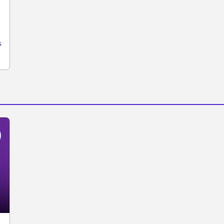
na/Paraná
s
na/3494304