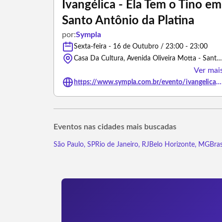
Ivangélica - Ela Tem o Tino em
Santo Antônio da Platina
por:
Sympla
Sexta-feira - 16 de Outubro / 23:00 - 23:00
Casa Da Cultura, Avenida Oliveira Motta - Santo Antônio da Platina/Paraná
Ver mai
https://www.sympla.com.br/evento/ivangelica-ela-tem-o-tino-em-santo-antonio-da-platina/3485550
Eventos nas cidades mais buscadas
São Paulo, SP
Rio de Janeiro, RJ
Belo Horizonte, MG
Bras