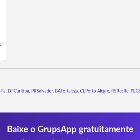
s
ília, DF
Curitiba, PR
Salvador, BA
Fortaleza, CE
Porto Alegre, RS
Recife, PE
Go
Baixe o GrupsApp gratuitamente