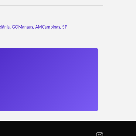
iânia, GO
Manaus, AM
Campinas, SP