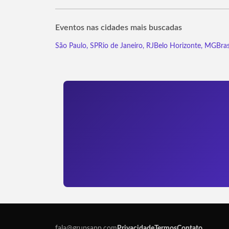
Eventos nas cidades mais buscadas
São Paulo, SP
Rio de Janeiro, RJ
Belo Horizonte, MG
Bras
fala@grupsapp.com
Privacidade
Termos
Contato