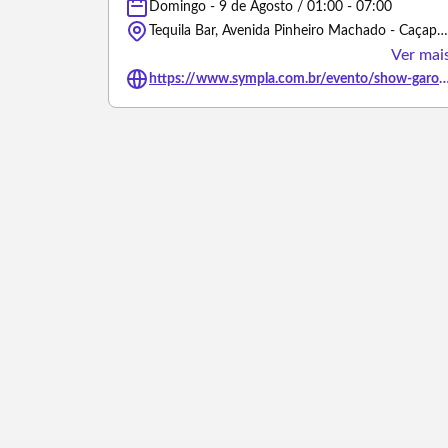
Domingo - 9 de Agosto / 01:00 - 07:00
Tequila Bar, Avenida Pinheiro Machado - Caçapava do Sul/Rio Grande do Sul
Ver mai
https://www.sympla.com.br/evento/show-garotos-da-rua-turne-de-43-anos-