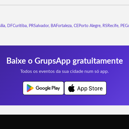
ília, DF
Curitiba, PR
Salvador, BA
Fortaleza, CE
Porto Alegre, RS
Recife, PE
Go
Baixe o GrupsApp gratuitamente
Todos os eventos da sua cidade num só app.