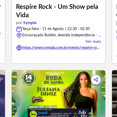
y
Respire Rock - Um Show pela
Vida
por:
Sympla
Terça-feira - 11 de Agosto / 22:30 - 02:30
s
Encouraçado Butikin, Avenida Independência - Porto Alegre/Rio Grande do Sul
Ver mais
https://www.sympla.com.br/evento/respire-rock-um-show-pela-vida/3479203