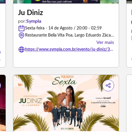
Ju Diniz
por:
Sympla
Sexta-feira - 14 de Agosto / 20:00 - 02:59
Restaurante Bella Vita Poa, Largo Eduardo Zácaro Faraco - Porto Alegre/Rio Grande do Sul
Ver mais
https://www.sympla.com.br/evento/ju-diniz/3500911
s
os-bar/3501218