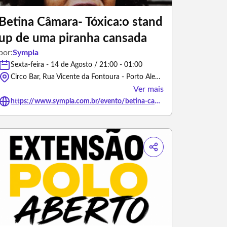
Betina Câmara- Tóxica:o stand
up de uma piranha cansada
por:
Sympla
Sexta-feira - 14 de Agosto / 21:00 - 01:00
Circo Bar, Rua Vicente da Fontoura - Porto Alegre/Rio Grande do Sul
Ver mais
https://www.sympla.com.br/evento/betina-camara-toxica-o-stand-up-de-uma-piranha-cansada/3438157