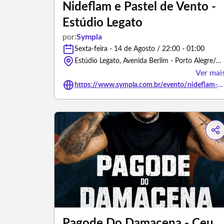
Nideflam e Pastel de Vento -
Estúdio Legato
por:
Sympla
Sexta-feira - 14 de Agosto / 22:00 - 01:00
Estúdio Legato, Avenida Berlim - Porto Alegre/Rio Grande do Sul
Ver mai
https://www.sympla.com.br/evento/nideflam-e-pastel-de-vento-estudio-legato/3497532
Pagode Do Damacena - Ceu