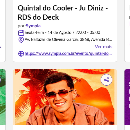
Quintal do Cooler - Ju Diniz -
RDS do Deck
por:
Sympla
Sexta-feira - 14 de Agosto / 22:00 - 05:00
o Sul
Av. Baltazar de Oliveira Garcia, 3868, Avenida Baltazar de Oliveira Garcia - Porto Alegre/Rio Grande do Sul
s
Ver mais
/3437955
https://www.sympla.com.br/evento/quintal-do-cooler-ju-diniz-rds-do-deck/3482733