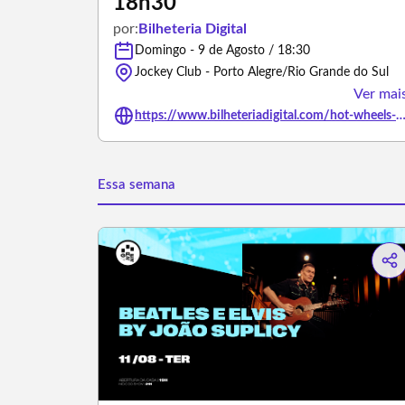
18h30
por:
Bilheteria Digital
Domingo - 9 de Agosto / 18:30
Jockey Club - Porto Alegre/Rio Grande do Sul
Ver mai
https://www.bilheteriadigital.com/hot-wheels-monster-trucks-live-porto-alegre-sessao-18h30-09
Essa semana