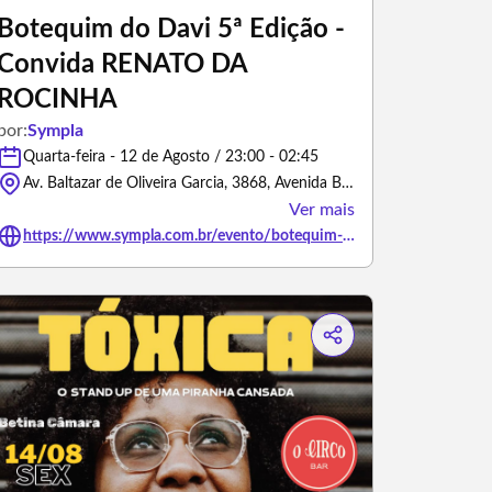
Botequim do Davi 5ª Edição -
Convida RENATO DA
ROCINHA
por:
Sympla
Quarta-feira - 12 de Agosto / 23:00 - 02:45
Av. Baltazar de Oliveira Garcia, 3868, Avenida Baltazar de Oliveira Garcia - Porto Alegre/Rio Grande do Sul
Ver mais
https://www.sympla.com.br/evento/botequim-do-davi-5a-edicao-convida-renato-da-rocinha/3497647