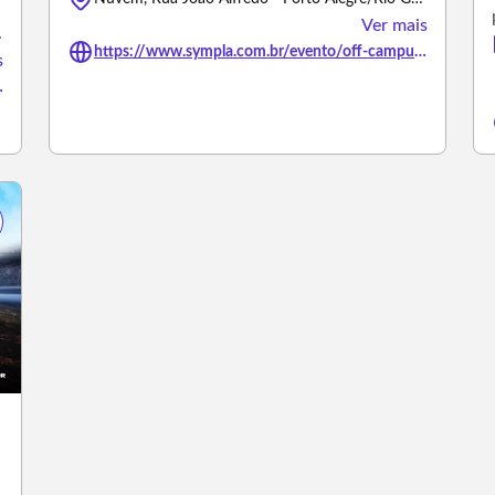
Ver mais
rande do Sul
https://www.sympla.com.br/evento/off-campus-porto-alegre-rs/3484456
s
-08-cabaret/3499664