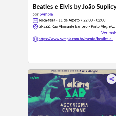
Beatles e Elvis by João Suplic
por:
Sympla
Terça-feira - 11 de Agosto / 22:00 - 02:00
GREZZ, Rua Almirante Barroso - Porto Alegre/Rio Grande do Sul
Ver mai
https://www.sympla.com.br/evento/beatles-e-elvis-by-joao-suplicy/3502527