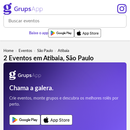
Baixe o app
›
›
›
Home
Eventos
São Paulo
Atibaia
2 Eventos em Atibaia, São Paulo
Chama a galera.
Crie eventos, monte grupos e descubra os melhores rolês por
perto.