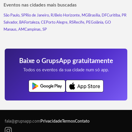
Eventos nas cidades mais buscadas
São Paulo, SP
Rio de Janeiro, RJ
Belo Horizonte, MG
Brasília, DF
Curitiba, PR
Salvador, BA
Fortaleza, CE
Porto Alegre, RS
Recife, PE
Goiânia, GO
Manaus, AM
Campinas, SP
Baixe o GrupsApp gratuitamente
Todos os eventos da sua cidade num só app.
fala@grupsapp.com
Privacidade
Termos
Contato