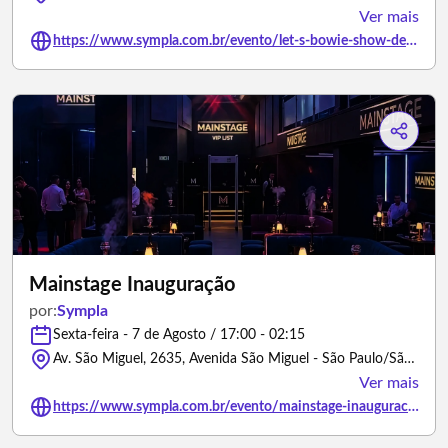
Ver mais
https://www.sympla.com.br/evento/let-s-bowie-show-de-aniversario-5-anos-tocando-aladdin-sane-na-integra/3478985
Mainstage Inauguração
por:
Sympla
Sexta-feira - 7 de Agosto / 17:00 - 02:15
Av. São Miguel, 2635, Avenida São Miguel - São Paulo/São Paulo
Ver mais
https://www.sympla.com.br/evento/mainstage-inauguracao/3501579