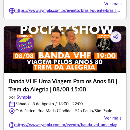
Ver mais
https://www.sympla.com.br/evento/brasil-quente-brasilidades-no-edificio-martinelli-08-08/3394916
Banda VHF Uma Viagem Para os Anos 80 |
Trem da Alegria | 08/08 15:00
por:
Sympla
Sábado - 8 de Agosto / 18:00 - 22:00
O Acústico, Rua Maria Cândida - São Paulo/São Paulo
Ver mais
https://www.sympla.com.br/evento/banda-vhf-uma-viagem-para-os-anos-80-trem-da-alegria-08-08-15-00/3469566