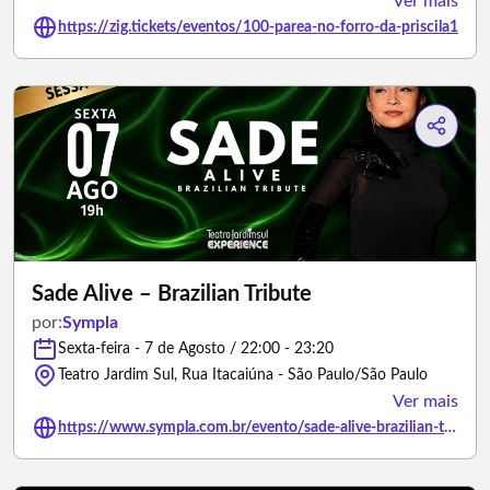
Ver mais
https://zig.tickets/eventos/100-parea-no-forro-da-priscila1
Sade Alive – Brazilian Tribute
por:
Sympla
Sexta-feira - 7 de Agosto / 22:00 - 23:20
Teatro Jardim Sul, Rua Itacaiúna - São Paulo/São Paulo
Ver mais
https://www.sympla.com.br/evento/sade-alive-brazilian-tribute/3497719