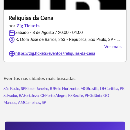
Relíquias da Cena
por:
Zig Tickets
Sábado - 8 de Agosto / 20:00 - 04:00
R. Dom José de Barros, 253 - República, São Paulo, SP - 01038-10 - São Paulo/São Paulo
Ver mais
https://zig.tickets/eventos/reliquias-da-cena
Eventos nas cidades mais buscadas
São Paulo, SP
Rio de Janeiro, RJ
Belo Horizonte, MG
Brasília, DF
Curitiba, PR
Salvador, BA
Fortaleza, CE
Porto Alegre, RS
Recife, PE
Goiânia, GO
Manaus, AM
Campinas, SP