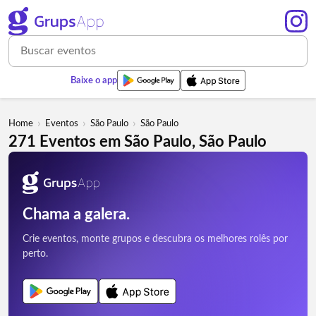
Baixe o app
›
›
›
Home
Eventos
São Paulo
São Paulo
271 Eventos em São Paulo, São Paulo
Chama a galera.
Crie eventos, monte grupos e descubra os melhores rolês por
perto.