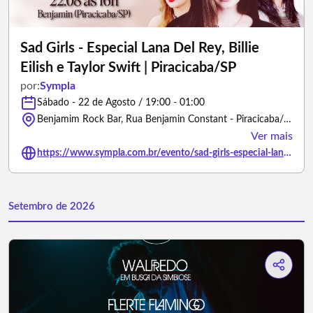
Sad Girls - Especial Lana Del Rey, Billie
Eilish e Taylor Swift | Piracicaba/SP
por:
Sympla
Sábado - 22 de Agosto / 19:00 - 01:00
Benjamim Rock Bar, Rua Benjamin Constant - Piracicaba/São Paulo
Ver mais
https://www.sympla.com.br/evento/sad-girls-especial-lana-del-rey-billie-eilish-e-taylor-swift-piracicaba-sp/3495828
Setembro de 2026