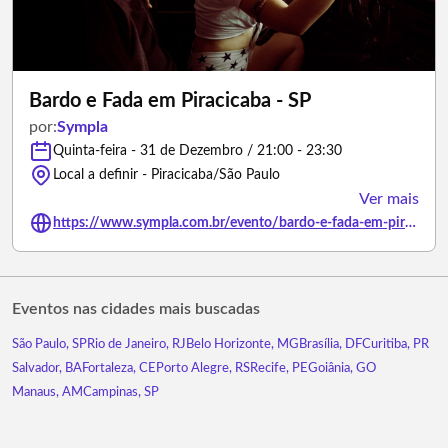
Bardo e Fada em Piracicaba - SP
por:
Sympla
Quinta-feira - 31 de Dezembro / 21:00 - 23:30
Local a definir - Piracicaba/São Paulo
Ver mais
https://www.sympla.com.br/evento/bardo-e-fada-em-piracicaba-sp/3236924
Eventos nas cidades mais buscadas
São Paulo, SP
Rio de Janeiro, RJ
Belo Horizonte, MG
Brasília, DF
Curitiba, PR
Salvador, BA
Fortaleza, CE
Porto Alegre, RS
Recife, PE
Goiânia, GO
Manaus, AM
Campinas, SP