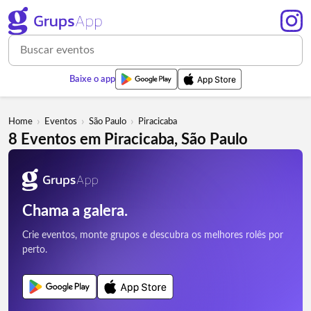
Baixe o app
›
›
›
Home
Eventos
São Paulo
Piracicaba
8 Eventos em Piracicaba, São Paulo
Chama a galera.
Crie eventos, monte grupos e descubra os melhores rolês por
perto.