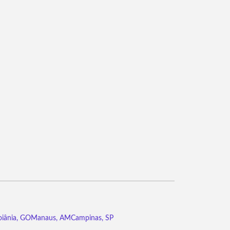
iânia, GO
Manaus, AM
Campinas, SP