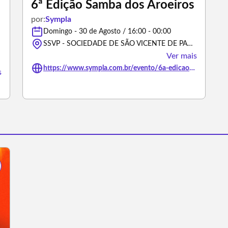
6ª Edição Samba dos Aroeiros
por:
Sympla
Domingo - 30 de Agosto / 16:00 - 00:00
SSVP - SOCIEDADE DE SÃO VICENTE DE PAULO, Rua Sebastião Humel - São José dos Campos/São Paulo
Ver mais
https://www.sympla.com.br/evento/6a-edicao-samba-dos-aroeiros/3476884
s