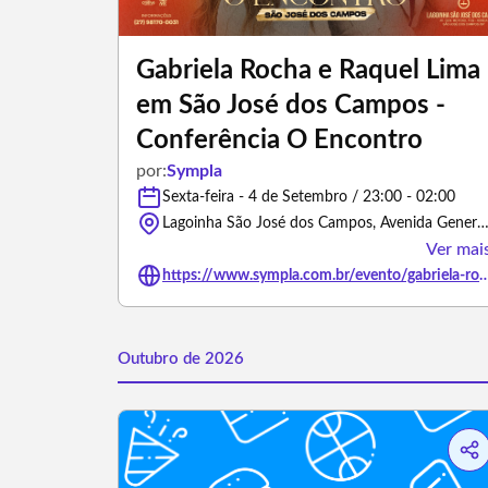
Gabriela Rocha e Raquel Lima
em São José dos Campos -
Conferência O Encontro
por:
Sympla
Sexta-feira - 4 de Setembro / 23:00 - 02:00
Lagoinha São José dos Campos, Avenida General Motors - São José dos Campos/S
Ver mai
https://www.sympla.com.br/evento/gabriela-rocha-e-raquel-lima-em-sao-jose-dos-campo
Outubro de 2026