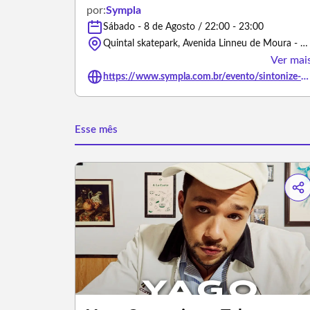
por:
Sympla
Sábado - 8 de Agosto / 22:00 - 23:00
Quintal skatepark, Avenida Linneu de Moura - São José dos Campos/São Paulo
Ver mai
https://www.sympla.com.br/evento/sintonize-original-brasileiro-tributo-a-bob-marley-quintal-skate-park/3494760
Esse mês