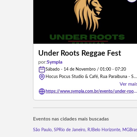
Under Roots Reggae Fest
por:
Sympla
Sábado - 14 de Novembro / 01:00 - 07:20
Hocus Pocus Studio & Café, Rua Paraibuna - São José dos Campos/São Paulo
Ver mai
https://www.sympla.com.br/evento/under-roots-reggae-fest/3477502
Eventos nas cidades mais buscadas
São Paulo, SP
Rio de Janeiro, RJ
Belo Horizonte, MG
Bras