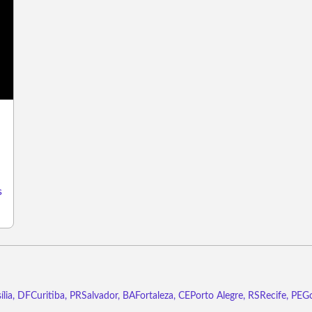
s
ília, DF
Curitiba, PR
Salvador, BA
Fortaleza, CE
Porto Alegre, RS
Recife, PE
Go