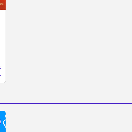
ão Paulo
s
s-conferencia-o-encontro/3489963