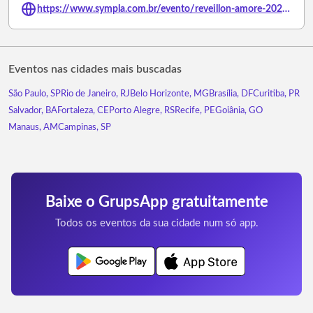
https://www.sympla.com.br/evento/reveillon-amore-2027/3390641
Eventos nas cidades mais buscadas
São Paulo, SP
Rio de Janeiro, RJ
Belo Horizonte, MG
Brasília, DF
Curitiba, PR
Salvador, BA
Fortaleza, CE
Porto Alegre, RS
Recife, PE
Goiânia, GO
Manaus, AM
Campinas, SP
Baixe o GrupsApp gratuitamente
Todos os eventos da sua cidade num só app.