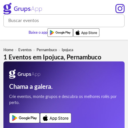
Baixe o app
›
›
›
Home
Eventos
Pernambuco
Ipojuca
1 Eventos em Ipojuca, Pernambuco
Chama a galera.
Crie eventos, monte grupos e descubra os melhores rolês por
perto.