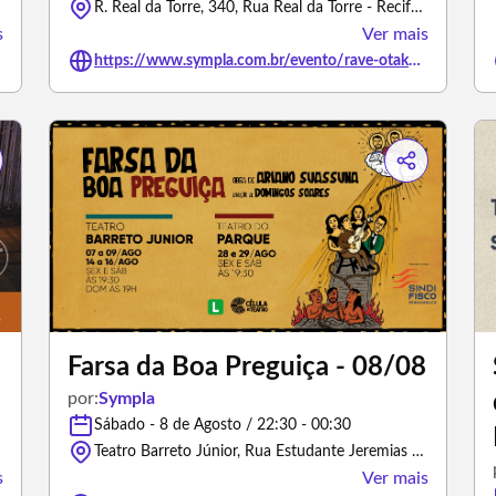
R. Real da Torre, 340, Rua Real da Torre - Recife/Pernambuco
s
Ver mais
https://www.sympla.com.br/evento/rave-otaku-edicao-1/3407172
Farsa da Boa Preguiça - 08/08
por:
Sympla
Sábado - 8 de Agosto / 22:30 - 00:30
Teatro Barreto Júnior, Rua Estudante Jeremias Bastos - Recife/Pernambuco
s
Ver mais