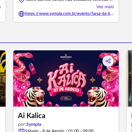
s
Ver mais
https://www.sympla.com.br/evento/farsa-da-boa-preguica-07-08/3501844
Ai Kalica
por:
Sympla
Sábado - 8 de Agosto / 01:00 - 09:00