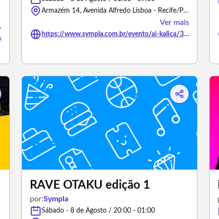
Armazém 14, Avenida Alfredo Lisboa - Recife/Pernambuco
Ver mais
Recife/Pernambuco
https://www.sympla.com.br/evento/ai-kalica/3447423
s
RAVE OTAKU edição 1
por:
Sympla
Sábado - 8 de Agosto / 20:00 - 01:00