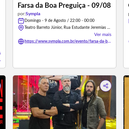
Farsa da Boa Preguiça - 09/08
por:
Sympla
Domingo - 9 de Agosto / 22:00 - 00:00
Teatro Barreto Júnior, Rua Estudante Jeremias Bastos - Recife/Pernambuco
Ver mais
https://www.sympla.com.br/evento/farsa-da-boa-preguica-09-08/3501853
s
or-com-dudu-lemos-no-mic/3500721