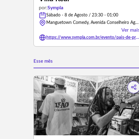
por:
Sympla
Sábado - 8 de Agosto / 23:30 - 01:00
Manguetown Comedy, Avenida Conselheiro Aguiar - Recife/Pernambuco
Ver mai
https://www.sympla.com.br/evento/pais-de-primeira-piada-stand-up-comedy-com-marcilio-rodrigues-e-davi-villa-r
Esse mês