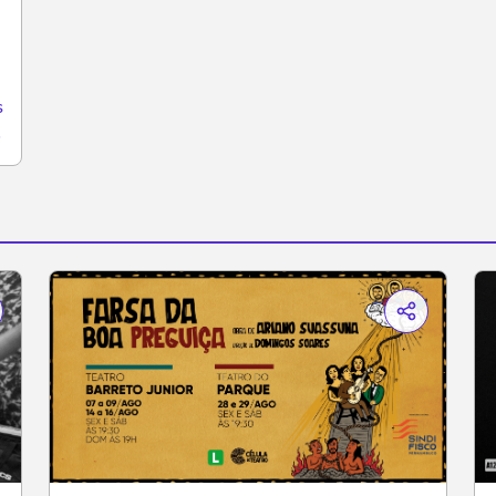
s
eal/3479713