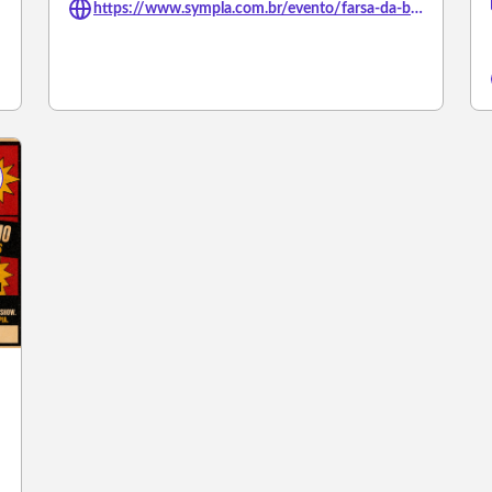
https://www.sympla.com.br/evento/farsa-da-boa-preguica-08-08/3501850