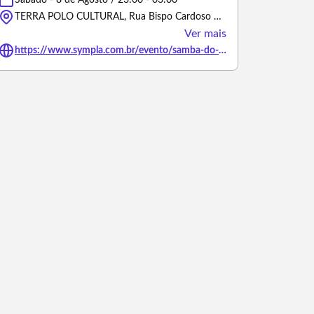
Sábado - 8 de Agosto / 23:00 - 03:00
TERRA POLO CULTURAL, Rua Bispo Cardoso Ayres - Recife/Pernambuco
Ver mais
https://www.sympla.com.br/evento/samba-do-sereno-do-jeito-que-a-gente-aprendeu-edicao-agosto/3494987