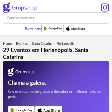
Baixe o app
›
›
›
Home
Eventos
Santa Catarina
Florianópolis
29 Eventos em Florianópolis, Santa
Catarina
Chama a galera.
Crie eventos, monte grupos e descubra os melhores rolês por
perto.