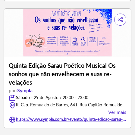
Quinta Edição Sarau Poético Musical Os
sonhos que não envelhecem e suas re-
velações
por:
Sympla
Sábado - 29 de Agosto / 20:00 - 23:00
R. Cap. Romualdo de Barros, 641, Rua Capitão Romualdo de Barros - Florianópolis/Santa Catarina
Ver mais
https://www.sympla.com.br/evento/quinta-edicao-sarau-poetico-musical-os-sonhos-que-nao-envelhecem-e-suas-re-velacoes/3444325