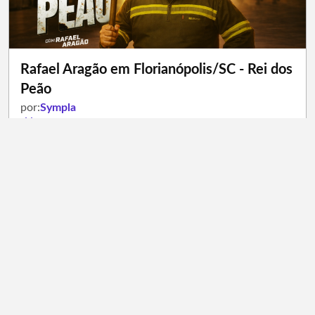
Rafael Aragão em Florianópolis/SC - Rei dos
Peão
por:
Sympla
Domingo - 13 de Setembro / 22:00 - 22:00
Teatro Dionísio, Servidão Safira - Florianópolis/Santa Catarina
Ver mais
https://www.sympla.com.br/evento/rafael-aragao-em-florianopolis-sc-rei-dos-peao/3379947