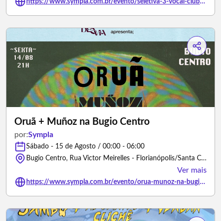
https://www.sympla.com.br/evento/seletiva-3-vocal-club-karaoke-florianopolis-sc/3465746
Oruã + Muñoz na Bugio Centro
por:
Sympla
Sábado - 15 de Agosto / 00:00 - 06:00
Bugio Centro, Rua Victor Meirelles - Florianópolis/Santa Catarina
Ver mais
https://www.sympla.com.br/evento/orua-munoz-na-bugio-centro/3479511