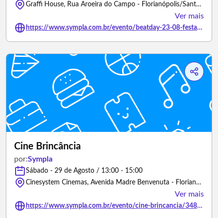
Graffi House, Rua Aroeira do Campo - Florianópolis/Santa Catarina
Ver mais
https://www.sympla.com.br/evento/beatday-23-08-festa-beneficente/3466389
Cine Brincância
por:
Sympla
Sábado - 29 de Agosto / 13:00 - 15:00
Cinesystem Cinemas, Avenida Madre Benvenuta - Florianópolis/Santa Catarina
Ver mais
https://www.sympla.com.br/evento/cine-brincancia/3488152