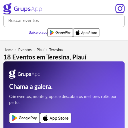
Baixe o app
›
›
›
Home
Eventos
Piauí
Teresina
18 Eventos em Teresina, Piauí
Chama a galera.
Crie eventos, monte grupos e descubra os melhores rolês por
perto.