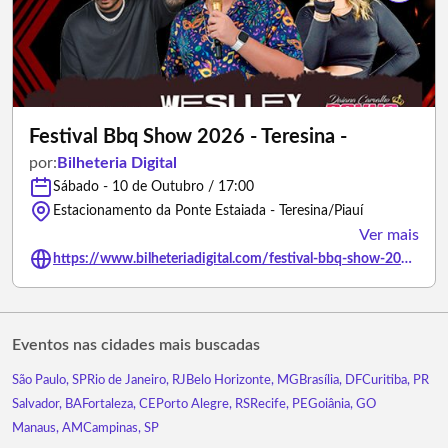
Festival Bbq Show 2026 - Teresina -
por:
Bilheteria Digital
Sábado - 10 de Outubro / 17:00
Estacionamento da Ponte Estaiada - Teresina/Piauí
Ver mais
https://www.bilheteriadigital.com/festival-bbq-show-2026-teresina-10-de-outubro-
Eventos nas cidades mais buscadas
São Paulo, SP
Rio de Janeiro, RJ
Belo Horizonte, MG
Brasília, DF
Curitiba, PR
Salvador, BA
Fortaleza, CE
Porto Alegre, RS
Recife, PE
Goiânia, GO
Manaus, AM
Campinas, SP