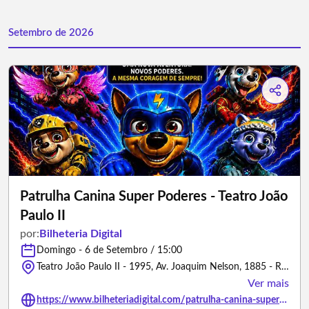
Setembro de 2026
Patrulha Canina Super Poderes - Teatro João
Paulo II
por:
Bilheteria Digital
Domingo - 6 de Setembro / 15:00
Teatro João Paulo II - 1995, Av. Joaquim Nelson, 1885 - Redonda, Teresina - PI - Teresina/Piauí
Ver mais
https://www.bilheteriadigital.com/patrulha-canina-super-poderes-teatro-joao-paulo-ii-06-de-setembro