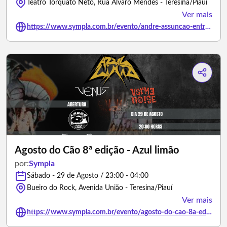
Teatro Torquato Neto, Rua Álvaro Mendes - Teresina/Piauí
Ver mais
https://www.sympla.com.br/evento/andre-assuncao-entre-caes-e-gatos/3451807
Agosto do Cão 8ª edição - Azul limão
por:
Sympla
Sábado - 29 de Agosto / 23:00 - 04:00
Bueiro do Rock, Avenida União - Teresina/Piauí
Ver mais
https://www.sympla.com.br/evento/agosto-do-cao-8a-edicao-azul-limao/3465151