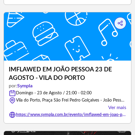
IMFLAWED EM JOÃO PESSOA 23 DE
AGOSTO - VILA DO PORTO
por:
Sympla
Domingo - 23 de Agosto / 21:00 - 02:00
Vila do Porto, Praça São Frei Pedro Golçalves - João Pessoa/Paraíba
Ver mais
https://www.sympla.com.br/evento/imflawed-em-joao-pessoa-23-de-agosto-vila-do-porto/3503561