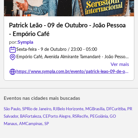
Patrick Leão - 09 de Outubro - João Pessoa
- Empório Café
por:
Sympla
Sexta-feira - 9 de Outubro / 23:00 - 05:00
Empório Café, Avenida Almirante Tamandaré - João Pessoa/Paraíba
Ver mais
https://www.sympla.com.br/evento/patrick-leao-09-de-outubro-joao-pessoa-emporio-cafe/3496115
Eventos nas cidades mais buscadas
São Paulo, SP
Rio de Janeiro, RJ
Belo Horizonte, MG
Brasília, DF
Curitiba, PR
Salvador, BA
Fortaleza, CE
Porto Alegre, RS
Recife, PE
Goiânia, GO
Manaus, AM
Campinas, SP