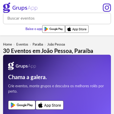
Baixe o app
›
›
›
Home
Eventos
Paraíba
João Pessoa
30 Eventos em João Pessoa, Paraíba
Chama a galera.
Crie eventos, monte grupos e descubra os melhores rolês por
perto.