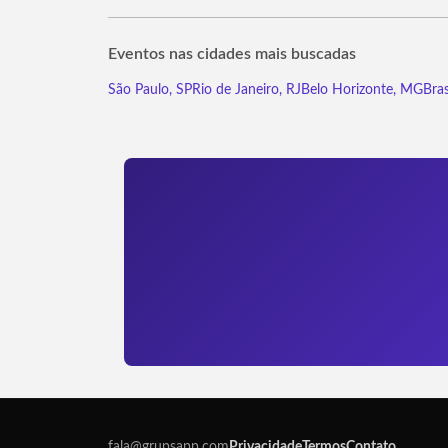
Eventos nas cidades mais buscadas
São Paulo, SP
Rio de Janeiro, RJ
Belo Horizonte, MG
Bras
fala@grupsapp.com
Privacidade
Termos
Contato