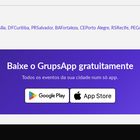
ília, DF
Curitiba, PR
Salvador, BA
Fortaleza, CE
Porto Alegre, RS
Recife, PE
Go
Baixe o GrupsApp gratuitamente
Todos os eventos da sua cidade num só app.