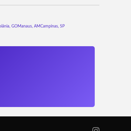
iânia, GO
Manaus, AM
Campinas, SP