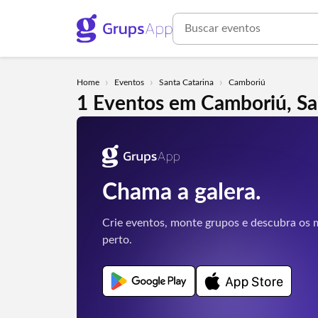
›
›
›
Home
Eventos
Santa Catarina
Camboriú
1 Eventos em Camboriú, Sa
Chama a galera.
Crie eventos, monte grupos e descubra os m
perto.