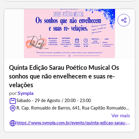
Quinta Edição Sarau Poético Musical Os
sonhos que não envelhecem e suas re-
velações
por:
Sympla
Sábado - 29 de Agosto / 20:00 - 23:00
R. Cap. Romualdo de Barros, 641, Rua Capitão Romualdo de Barros - Florianópolis/Santa Catarina
Ver mais
https://www.sympla.com.br/evento/quinta-edicao-sarau-poetico-musical-os-sonhos-que-nao-envelhecem-e-suas-re-velacoes/3444325