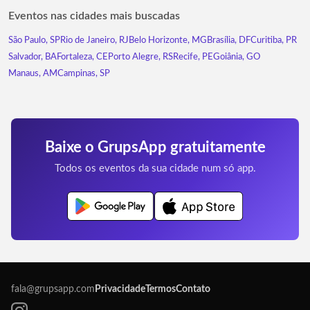
Eventos nas cidades mais buscadas
São Paulo, SP
Rio de Janeiro, RJ
Belo Horizonte, MG
Brasília, DF
Curitiba, PR
Salvador, BA
Fortaleza, CE
Porto Alegre, RS
Recife, PE
Goiânia, GO
Manaus, AM
Campinas, SP
Baixe o GrupsApp gratuitamente
Todos os eventos da sua cidade num só app.
fala@grupsapp.com
Privacidade
Termos
Contato