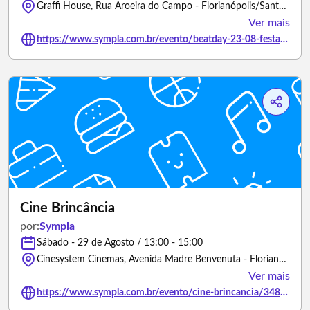
Graffi House, Rua Aroeira do Campo - Florianópolis/Santa Catarina
Ver mais
https://www.sympla.com.br/evento/beatday-23-08-festa-beneficente/3466389
Cine Brincância
por:
Sympla
Sábado - 29 de Agosto / 13:00 - 15:00
Cinesystem Cinemas, Avenida Madre Benvenuta - Florianópolis/Santa Catarina
Ver mais
https://www.sympla.com.br/evento/cine-brincancia/3488152