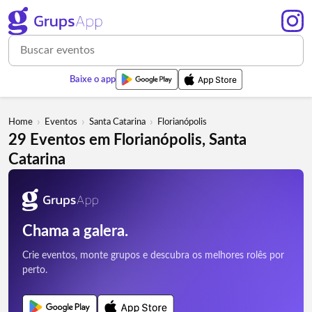
Baixe o app
›
›
›
Home
Eventos
Santa Catarina
Florianópolis
29 Eventos em Florianópolis, Santa
Catarina
Chama a galera.
Crie eventos, monte grupos e descubra os melhores rolês por
perto.