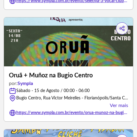
https://www.sympla.com.br/evento/seletiva-3-vocal-club-karaoke-florianopolis-sc/3465746
Oruã + Muñoz na Bugio Centro
por:
Sympla
Sábado - 15 de Agosto / 00:00 - 06:00
Bugio Centro, Rua Victor Meirelles - Florianópolis/Santa Catarina
Ver mais
https://www.sympla.com.br/evento/orua-munoz-na-bugio-centro/3479511