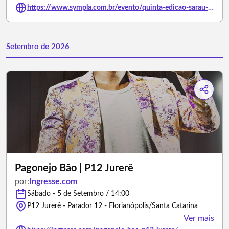
https://www.sympla.com.br/evento/quinta-edicao-sarau-poetico-musical-os-sonhos-que-nao-envelhecem-e-suas-re-velacoes/3444325
Setembro de 2026
Pagonejo Bão | P12 Jurerê
por:
Ingresse.com
Sábado - 5 de Setembro / 14:00
P12 Jurerê - Parador 12 - Florianópolis/Santa Catarina
Ver mais