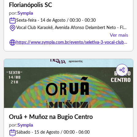
Florianópolis SC
por:
Sympla
Sexta-feira - 14 de Agosto / 00:30 - 00:30
Vocal Club Karaokê, Avenida Afonso Delambert Neto - Florianópolis/Santa Catarina
Ver mais
https://www.sympla.com.br/evento/seletiva-3-vocal-club-karaoke-florianopolis-sc/3465746
Oruã + Muñoz na Bugio Centro
por:
Sympla
Sábado - 15 de Agosto / 00:00 - 06:00