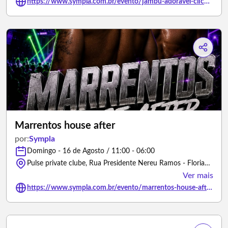
https://www.sympla.com.br/evento/jambu-adoravel-cliche-verdan-na-bro-cave-florianopolis/3482371
Marrentos house after
por:
Sympla
Domingo - 16 de Agosto / 11:00 - 06:00
Pulse private clube, Rua Presidente Nereu Ramos - Florianópolis/Santa Catarina
Ver mais
https://www.sympla.com.br/evento/marrentos-house-after/3493294