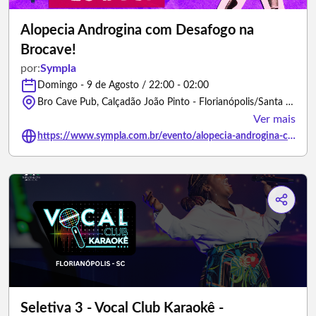
Alopecia Androgina com Desafogo na
Brocave!
por:
Sympla
Domingo - 9 de Agosto / 22:00 - 02:00
Bro Cave Pub, Calçadão João Pinto - Florianópolis/Santa Catarina
Ver mais
https://www.sympla.com.br/evento/alopecia-androgina-com-desafogo-na-brocave/3502500
Seletiva 3 - Vocal Club Karaokê -