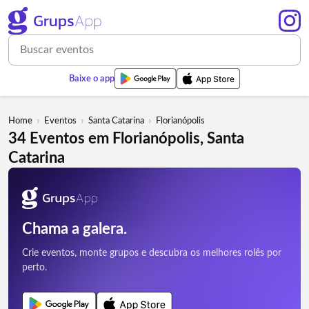
Baixe o app
›
›
›
Home
Eventos
Santa Catarina
Florianópolis
34 Eventos em Florianópolis, Santa
Catarina
Chama a galera.
Crie eventos, monte grupos e descubra os melhores rolês por
perto.