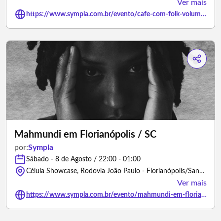
Ver mais
https://www.sympla.com.br/evento/cafe-com-folk-volume-7/3489981
Mahmundi em Florianópolis / SC
por:
Sympla
Sábado - 8 de Agosto / 22:00 - 01:00
Célula Showcase, Rodovia João Paulo - Florianópolis/Santa Catarina
Ver mais
https://www.sympla.com.br/evento/mahmundi-em-florianopolis-sc/3489552