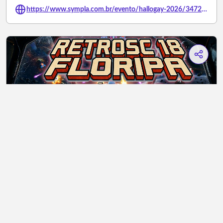
https://www.sympla.com.br/evento/hallogay-2026/3472854
18º Retro SC Floripa - O Maior Evento
Retrogamer do Sul do País - Edição 10 Anos
por:
Sympla
Sábado - 7 de Novembro / 12:00 - 22:00
SESC Cacupé, Estrada Haroldo Soares Glavan - Florianópolis/Santa Catarina
Ver mais
https://www.sympla.com.br/evento/18o-retro-sc-floripa-o-maior-evento-retrogamer-do-sul-do-pais-edicao-10-anos/3468700