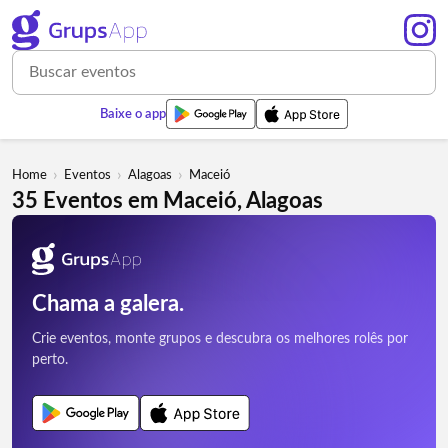
Baixe o app
›
›
›
Home
Eventos
Alagoas
Maceió
35 Eventos em Maceió, Alagoas
Chama a galera.
Crie eventos, monte grupos e descubra os melhores rolês por
perto.