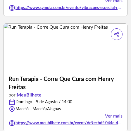
Ver mais
https://www.sympla.com.br/evento/vibracoes-especial-rustico-21-anos/3479782
Run Terapia - Corre Que Cura com Henry
Freitas
por:
MeuBilhete
Domingo - 9 de Agosto / 14:00
Maceió - Maceió/Alagoas
Ver mais
https://www.meubilhete.com.br/event/6e9ecbdf-044e-493c-b218-61a518b92be9