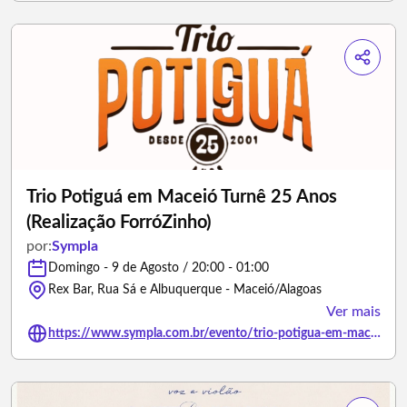
Trio Potiguá em Maceió Turnê 25 Anos
(Realização ForróZinho)
por:
Sympla
Domingo - 9 de Agosto / 20:00 - 01:00
Rex Bar, Rua Sá e Albuquerque - Maceió/Alagoas
Ver mais
https://www.sympla.com.br/evento/trio-potigua-em-maceio-turne-25-anos-realizacao-forrozinho/3494955