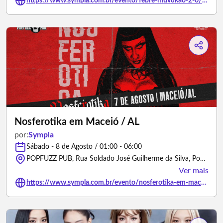
https://www.sympla.com.br/evento/febre-muvukao-2-0/3496411
Nosferotika em Maceió / AL
por:
Sympla
Sábado - 8 de Agosto / 01:00 - 06:00
POPFUZZ PUB, Rua Soldado José Guilherme da Silva, Poço, Maceió - Maceió/Alagoas
Ver mais
https://www.sympla.com.br/evento/nosferotika-em-maceio-al/3475069