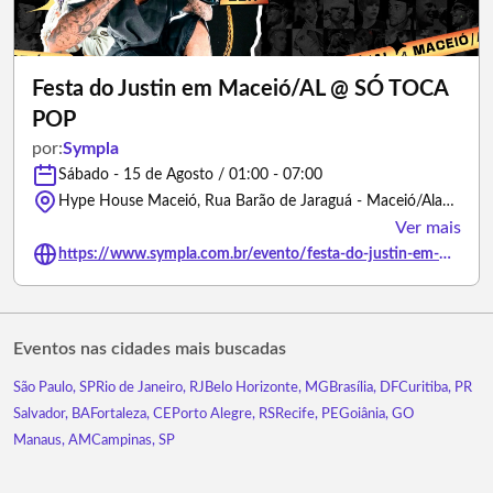
Festa do Justin em Maceió/AL @ SÓ TOCA
POP
por:
Sympla
Sábado - 15 de Agosto / 01:00 - 07:00
Hype House Maceió, Rua Barão de Jaraguá - Maceió/Alagoas
Ver mais
https://www.sympla.com.br/evento/festa-do-justin-em-maceio-al-so-toca-pop/3469162
Eventos nas cidades mais buscadas
São Paulo, SP
Rio de Janeiro, RJ
Belo Horizonte, MG
Brasília, DF
Curitiba, PR
Salvador, BA
Fortaleza, CE
Porto Alegre, RS
Recife, PE
Goiânia, GO
Manaus, AM
Campinas, SP