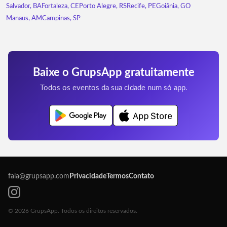
Salvador, BA
Fortaleza, CE
Porto Alegre, RS
Recife, PE
Goiânia, GO
Manaus, AM
Campinas, SP
Baixe o GrupsApp gratuitamente
Todos os eventos da sua cidade num só app.
fala@grupsapp.com
Privacidade
Termos
Contato
© 2026 GrupsApp. Todos os direitos reservados.