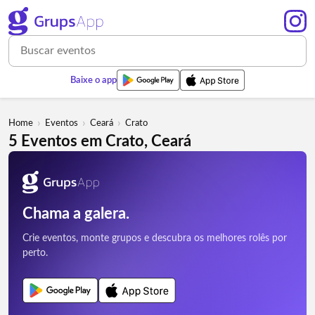
Baixe o app
›
›
›
Home
Eventos
Ceará
Crato
5 Eventos em Crato, Ceará
Chama a galera.
Crie eventos, monte grupos e descubra os melhores rolês por
perto.