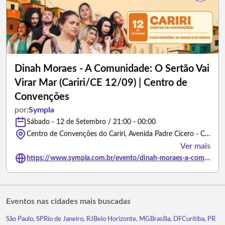
Dinah Moraes - A Comunidade: O Sertão Vai
Virar Mar (Cariri/CE 12/09) | Centro de
Convenções
por:
Sympla
Sábado - 12 de Setembro / 21:00 - 00:00
Centro de Convenções do Cariri, Avenida Padre Cícero - Crato/Ceará
Ver mais
https://www.sympla.com.br/evento/dinah-moraes-a-comunidade-o-sertao-vai-virar-mar-cariri-ce-12-09-centro-de-convencoes/3495443
Eventos nas cidades mais buscadas
São Paulo, SP
Rio de Janeiro, RJ
Belo Horizonte, MG
Brasília, DF
Curitiba, PR