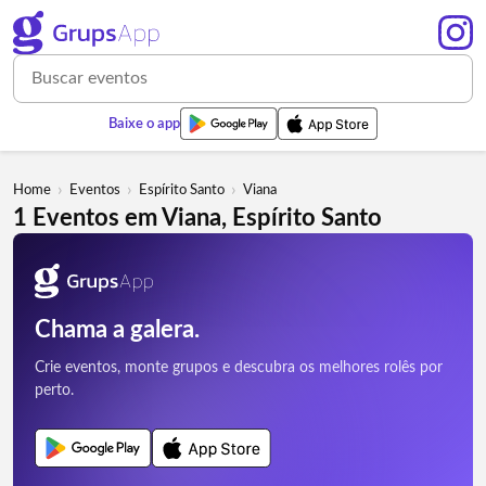
Baixe o app
›
›
›
Home
Eventos
Espírito Santo
Viana
1 Eventos em Viana, Espírito Santo
Chama a galera.
Crie eventos, monte grupos e descubra os melhores rolês por
perto.