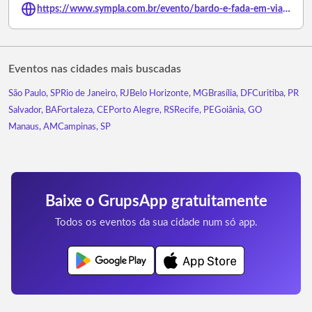
https://www.sympla.com.br/evento/bardo-e-fada-em-viana-es/3240159
Eventos nas cidades mais buscadas
São Paulo, SP
Rio de Janeiro, RJ
Belo Horizonte, MG
Brasília, DF
Curitiba, PR
Salvador, BA
Fortaleza, CE
Porto Alegre, RS
Recife, PE
Goiânia, GO
Manaus, AM
Campinas, SP
Baixe o GrupsApp gratuitamente
Todos os eventos da sua cidade num só app.