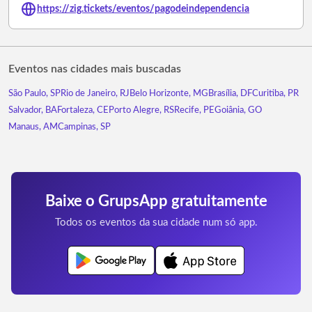
https://zig.tickets/eventos/pagodeindependencia
Eventos nas cidades mais buscadas
São Paulo, SP
Rio de Janeiro, RJ
Belo Horizonte, MG
Brasília, DF
Curitiba, PR
Salvador, BA
Fortaleza, CE
Porto Alegre, RS
Recife, PE
Goiânia, GO
Manaus, AM
Campinas, SP
Baixe o GrupsApp gratuitamente
Todos os eventos da sua cidade num só app.