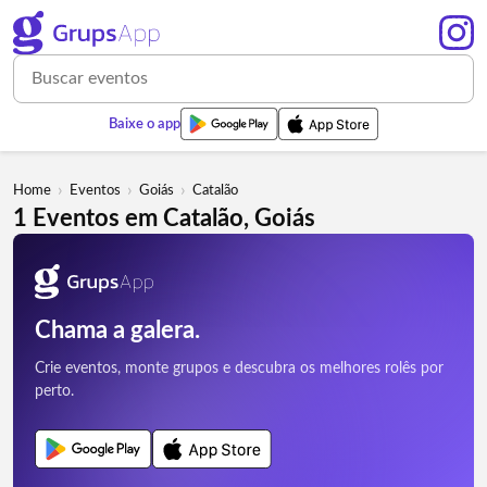
Baixe o app
›
›
›
Home
Eventos
Goiás
Catalão
1 Eventos em Catalão, Goiás
Chama a galera.
Crie eventos, monte grupos e descubra os melhores rolês por
perto.