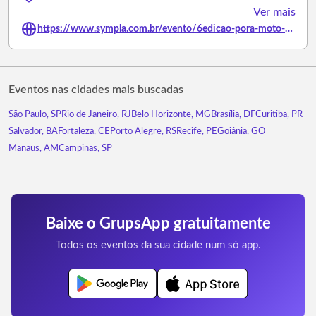
Ver mais
https://www.sympla.com.br/evento/6edicao-pora-moto-show/3492088
Eventos nas cidades mais buscadas
São Paulo, SP
Rio de Janeiro, RJ
Belo Horizonte, MG
Brasília, DF
Curitiba, PR
Salvador, BA
Fortaleza, CE
Porto Alegre, RS
Recife, PE
Goiânia, GO
Manaus, AM
Campinas, SP
Baixe o GrupsApp gratuitamente
Todos os eventos da sua cidade num só app.