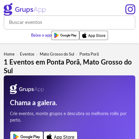
Baixe o app
›
›
›
Home
Eventos
Mato Grosso do Sul
Ponta Porã
1 Eventos em Ponta Porã, Mato Grosso do
Sul
Chama a galera.
Crie eventos, monte grupos e descubra os melhores rolês por
perto.