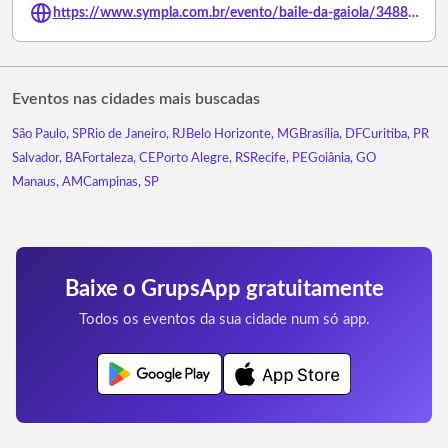
https://www.sympla.com.br/evento/baile-da-gaiola/3488128
Eventos nas cidades mais buscadas
São Paulo, SP
Rio de Janeiro, RJ
Belo Horizonte, MG
Brasília, DF
Curitiba, PR
Salvador, BA
Fortaleza, CE
Porto Alegre, RS
Recife, PE
Goiânia, GO
Manaus, AM
Campinas, SP
Baixe o GrupsApp gratuitamente
Todos os eventos da sua cidade num só app.