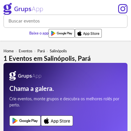
Baixe o app
›
›
›
Home
Eventos
Pará
Salinópolis
1 Eventos em Salinópolis, Pará
Chama a galera.
Crie eventos, monte grupos e descubra os melhores rolês por
perto.