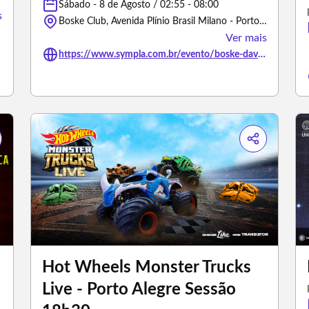
Sábado - 8 de Agosto / 02:55 - 08:00
s
Boske Club, Avenida Plínio Brasil Milano - Porto Alegre/Rio Grande do Sul
498354
Ver mais
https://www.sympla.com.br/evento/boske-davi-dogdog-07-08-sexta-feira/3504545
Hot Wheels Monster Trucks
Live - Porto Alegre Sessão