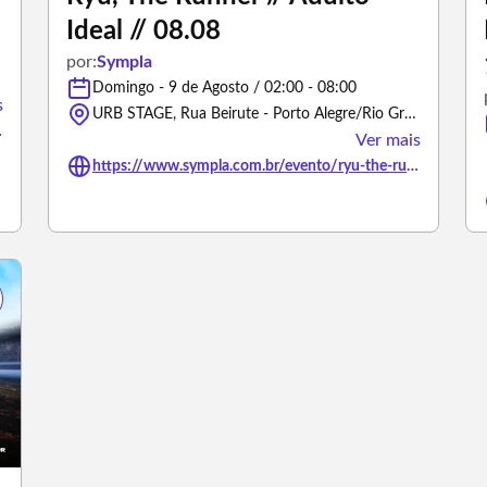
Ideal // 08.08
por:
Sympla
Domingo - 9 de Agosto / 02:00 - 08:00
s
URB STAGE, Rua Beirute - Porto Alegre/Rio Grande do Sul
re-rs/3484456
Ver mais
https://www.sympla.com.br/evento/ryu-the-runner-adulto-ideial-08-08/3430175