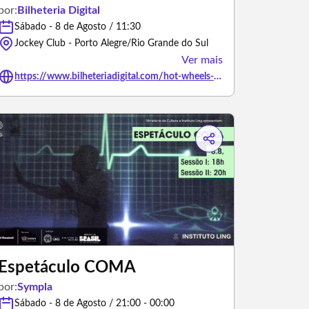
por:
Bilheteria Digital
Sábado - 8 de Agosto / 11:30
Jockey Club - Porto Alegre/Rio Grande do Sul
Ver mais
https://www.bilheteriadigital.com/hot-wheels-monster-truck-live-porto-alegre-sessao-11h30-08-de-agosto
Espetáculo COMA
por:
Sympla
Sábado - 8 de Agosto / 21:00 - 00:00