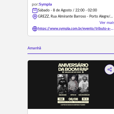
por:
Sympla
Sábado - 8 de Agosto / 22:00 - 02:00
GREZZ, Rua Almirante Barroso - Porto Alegre/Rio Grande do Sul
Ver mai
https://www.sympla.com.br/evento/tributo-a-tim-maia-com-tonho-crocco/3502511
Amanhã