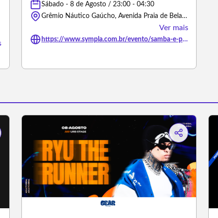
Sábado - 8 de Agosto / 23:00 - 04:30
Grêmio Náutico Gaúcho, Avenida Praia de Belas - Porto Alegre/Rio Grande do Sul
Ver mais
https://www.sympla.com.br/evento/samba-e-pagode-3a-edicao/3465388
s