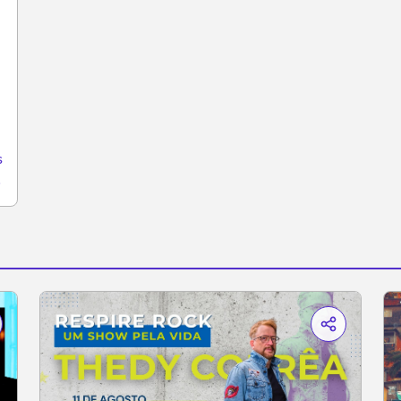
s
-de-agosto