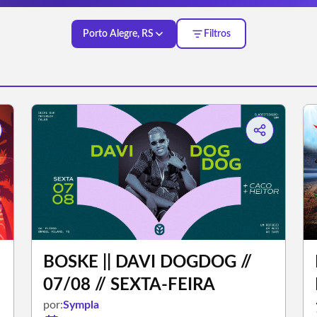
Porto Alegre, RS
Filtros
BOSKE || DAVI DOGDOG //
07/08 // SEXTA-FEIRA
por:
Sympla