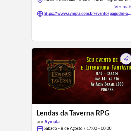
Ver mai
https://www.sympla.com.br/evento/pagodin-open-bar-7-8/3
Lendas da Taverna RPG
por:
Sympla
Sábado - 8 de Agosto / 17:00 - 00:00