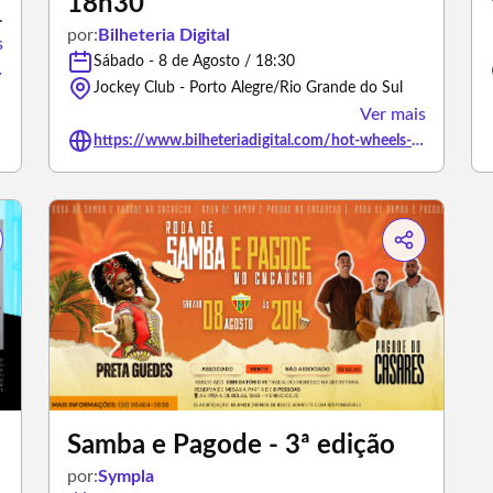
18h30
gre/Rio Grande do Sul
por:
Bilheteria Digital
s
Sábado - 8 de Agosto / 18:30
-rpg/3478472
Jockey Club - Porto Alegre/Rio Grande do Sul
Ver mais
https://www.bilheteriadigital.com/hot-wheels-monster-trucks-live-porto-alegre-sessao-18h30-08-de-agosto
Samba e Pagode - 3ª edição
por:
Sympla