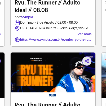
a
Ryu, The Runner // Adulto
Ideal // 08.08
por:
Sympla
Domingo - 9 de Agosto / 02:00 - 08:00
URB STAGE, Rua Beirute - Porto Alegre/Rio Grande do Sul
s
Ver mais
/3499171
https://www.sympla.com.br/evento/ryu-the-runner-adulto-ideial-08-08/3430175
Ryu, The Runner // Adulto