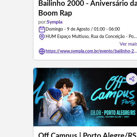
Bailinho 2000 - Aniversário d
Boom Rap
por:
Sympla
Domingo - 9 de Agosto / 01:00 - 06:00
HUM Espaço Multiuso, Rua da Conceição - Porto Alegre/Rio Grande do Sul
Ver mai
https://www.sympla.com.br/evento/bailinho-2000-aniversario-da-boom-rap
Off Campus | Porto Alegre/RS