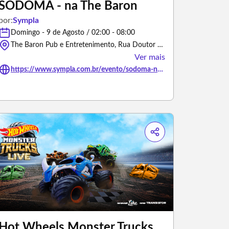
SODOMA - na The Baron
por:
Sympla
Domingo - 9 de Agosto / 02:00 - 08:00
The Baron Pub e Entretenimento, Rua Doutor João Inácio - Porto Alegre/Rio Grande do Sul
Ver mais
https://www.sympla.com.br/evento/sodoma-na-the-baron/3481284
Hot Wheels Monster Trucks