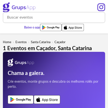
Baixe o app
›
›
›
Home
Eventos
Santa Catarina
Caçador
1 Eventos em Caçador, Santa Catarina
Chama a galera.
Crie eventos, monte grupos e descubra os melhores rolês por
perto.