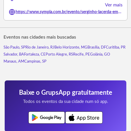
Ver mais
https://www.sympla.com.br/evento/serginho-lacerda-em-cacador-sc-vida-de-pai/3377978
Eventos nas cidades mais buscadas
São Paulo, SP
Rio de Janeiro, RJ
Belo Horizonte, MG
Brasília, DF
Curitiba, PR
Salvador, BA
Fortaleza, CE
Porto Alegre, RS
Recife, PE
Goiânia, GO
Manaus, AM
Campinas, SP
Baixe o GrupsApp gratuitamente
Todos os eventos da sua cidade num só app.