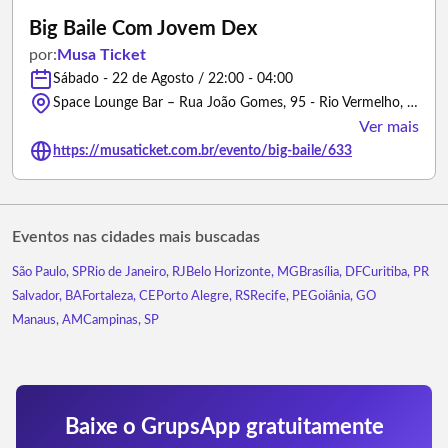
Big Baile Com Jovem Dex
por:
Musa Ticket
Sábado - 22 de Agosto / 22:00 - 04:00
Space Lounge Bar – Rua João Gomes, 95 - Rio Vermelho, Salvador - BA, 41950-640 - Salvador/Bahia
Ver mais
https://musaticket.com.br/evento/big-baile/633
Eventos nas cidades mais buscadas
São Paulo, SP
Rio de Janeiro, RJ
Belo Horizonte, MG
Brasília, DF
Curitiba, PR
Salvador, BA
Fortaleza, CE
Porto Alegre, RS
Recife, PE
Goiânia, GO
Manaus, AM
Campinas, SP
Baixe o GrupsApp gratuitamente