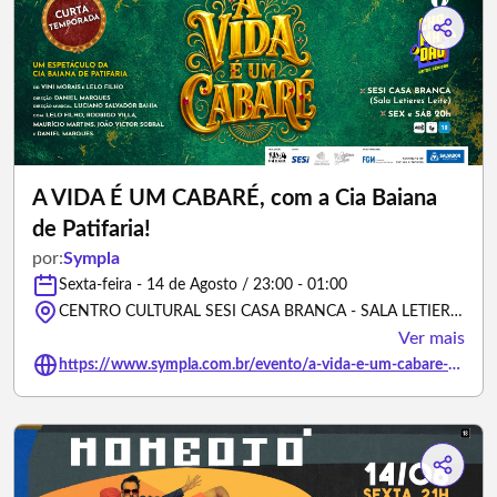
A VIDA É UM CABARÉ, com a Cia Baiana
de Patifaria!
por:
Sympla
Sexta-feira - 14 de Agosto / 23:00 - 01:00
CENTRO CULTURAL SESI CASA BRANCA - SALA LETIERES LEITE, Avenida Caminho de Areia - Salvador/Bahia
Ver mais
https://www.sympla.com.br/evento/a-vida-e-um-cabare-com-a-cia-baiana-de-patifaria/3501792