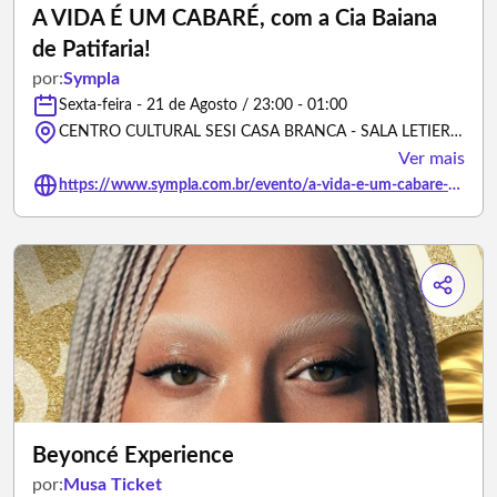
A VIDA É UM CABARÉ, com a Cia Baiana
de Patifaria!
por:
Sympla
Sexta-feira - 21 de Agosto / 23:00 - 01:00
CENTRO CULTURAL SESI CASA BRANCA - SALA LETIERES LEITE, Avenida Caminho de Areia - Salvador/Bahia
Ver mais
https://www.sympla.com.br/evento/a-vida-e-um-cabare-com-a-cia-baiana-de-patifaria/3501796
Beyoncé Experience
por:
Musa Ticket