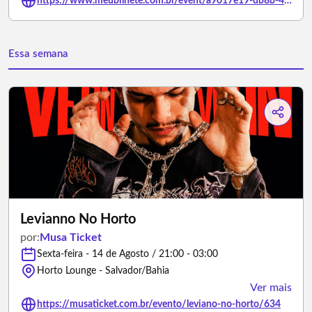
https://www.meubilhete.com.br/event/a9017e19-db8b-4174-b905-4422e4ea3607
Essa semana
Levianno No Horto
por:
Musa Ticket
Sexta-feira - 14 de Agosto / 21:00 - 03:00
Horto Lounge - Salvador/Bahia
Ver mais
https://musaticket.com.br/evento/leviano-no-horto/634