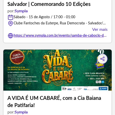
Salvador | Comemorando 10 Edições
por:
Sympla
Sábado - 15 de Agosto / 17:00 - 01:00
Clube Fantoches da Euterpe, Rua Democrata - Salvador/Bahia
Ver mais
https://www.sympla.com.br/evento/samba-de-caboclo-do-rio-de-janeiro-para-salvador-comemorando-10-edicoes/3460164
A VIDA É UM CABARÉ, com a Cia Baiana
de Patifaria!
por:
Sympla