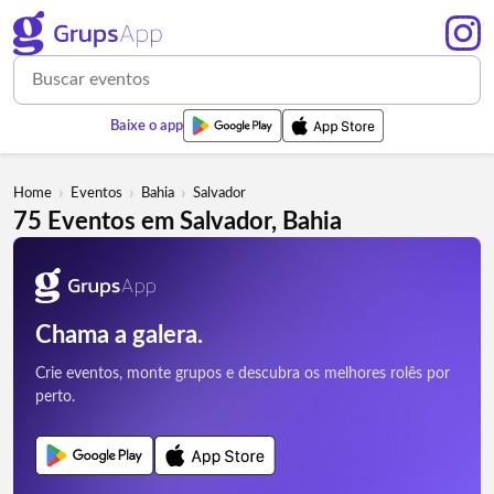
Baixe o app
›
›
›
Home
Eventos
Bahia
Salvador
75 Eventos em Salvador, Bahia
Chama a galera.
Crie eventos, monte grupos e descubra os melhores rolês por
perto.