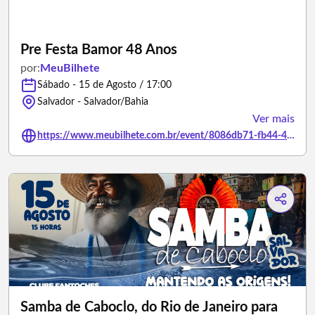
Pre Festa Bamor 48 Anos
por:
MeuBilhete
Sábado - 15 de Agosto / 17:00
Salvador - Salvador/Bahia
Ver mais
https://www.meubilhete.com.br/event/8086db71-fb44-42d5-95a4-ef5af6915986
Samba de Caboclo, do Rio de Janeiro para