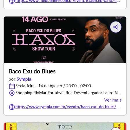
https://www.meubilhete.com.br/event/e1a6fceb-053c-4842-9e48-5c7747551183
Baco Exu do Blues
por:
Sympla
Sexta-feira - 14 de Agosto / 23:00 - 02:00
Shopping RioMar Fortaleza, Rua Desembargador Lauro Nogueira - Fortaleza/Ceará
Ver mais
https://www.sympla.com.br/evento/baco-exu-do-blues/3273063