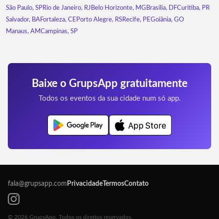
São Paulo, SP
Rio de Janeiro, RJ
Belo Horizonte, MG
Brasília, DF
Curitiba, PR
Salvador, BA
Fortaleza, CE
Porto Alegre, RS
Recife, PE
Goiânia, GO
Manaus, AM
Campinas, SP
Baixe o GrupsApp gratuitamente
Todos os eventos da sua cidade num só app.
fala@grupsapp.com
Privacidade
Termos
Contato
© 2026 GrupsApp. Todos os direitos reservados.