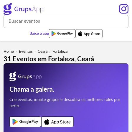
Baixe o app
›
›
›
Home
Eventos
Ceará
Fortaleza
31 Eventos em Fortaleza, Ceará
Chama a galera.
Crie eventos, monte grupos e descubra os melhores rolês por
perto.