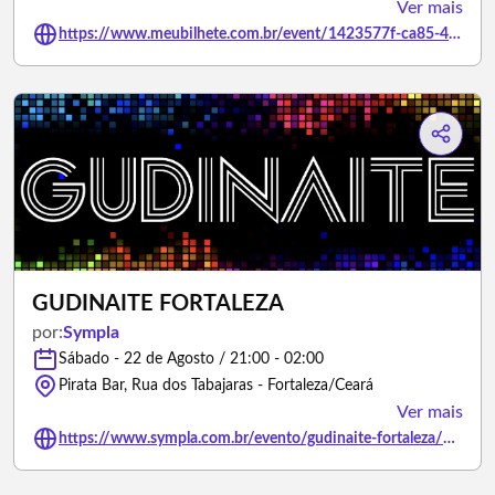
Ver mais
https://www.meubilhete.com.br/event/1423577f-ca85-40e4-b193-af54c4921f11
GUDINAITE FORTALEZA
por:
Sympla
Sábado - 22 de Agosto / 21:00 - 02:00
Pirata Bar, Rua dos Tabajaras - Fortaleza/Ceará
Ver mais
https://www.sympla.com.br/evento/gudinaite-fortaleza/3467919