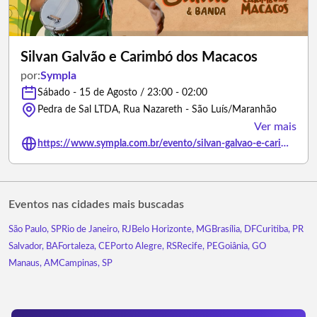
Silvan Galvão e Carimbó dos Macacos
por:
Sympla
Sábado - 15 de Agosto / 23:00 - 02:00
Pedra de Sal LTDA, Rua Nazareth - São Luís/Maranhão
Ver mais
https://www.sympla.com.br/evento/silvan-galvao-e-carimbo-dos-macacos/3499971
Eventos nas cidades mais buscadas
São Paulo, SP
Rio de Janeiro, RJ
Belo Horizonte, MG
Brasília, DF
Curitiba, PR
Salvador, BA
Fortaleza, CE
Porto Alegre, RS
Recife, PE
Goiânia, GO
Manaus, AM
Campinas, SP