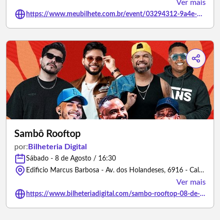
Ver mais
https://www.meubilhete.com.br/event/03294312-9a4e-4534-b75c-d1ff84ff9860
Sambô Rooftop
por:
Bilheteria Digital
Sábado - 8 de Agosto / 16:30
Edificio Marcus Barbosa - Av. dos Holandeses, 6916 - Calhau, São Luís - MA, 65071-380 - São Luís/Maranhão
Ver mais
https://www.bilheteriadigital.com/sambo-rooftop-08-de-agosto