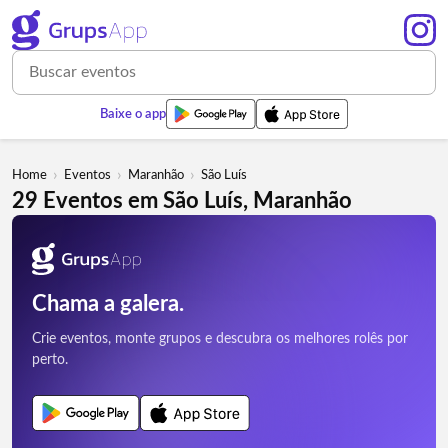
Baixe o app
›
›
›
Home
Eventos
Maranhão
São Luís
29 Eventos em São Luís, Maranhão
Chama a galera.
Crie eventos, monte grupos e descubra os melhores rolês por
perto.