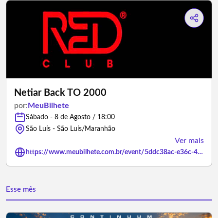
Netiar Back TO 2000
por:
MeuBilhete
Sábado - 8 de Agosto / 18:00
São Luís - São Luís/Maranhão
Ver mais
https://www.meubilhete.com.br/event/5ddc38ac-e36c-481f-8cd9-9a0252a9fc1e
Esse mês