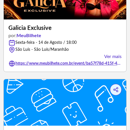
Galicia Exclusive
por:
MeuBilhete
Sexta-feira - 14 de Agosto / 18:00
São Luís - São Luís/Maranhão
Ver mais
https://www.meubilhete.com.br/event/ba57f78d-415f-44ea-bc67-48a62d814bc3