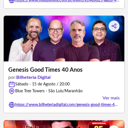
https://www.meubilhete.com.br/event/e14d6025-aa28-4e39-8a3e-77c813b6dc5c
Genesis Good Times 40 Anos
por:
Bilheteria Digital
Sábado - 15 de Agosto / 20:00
Blue Tree Towers - São Luís/Maranhão
Ver mais
https://www.bilheteriadigital.com/genesis-good-times-40-anos-15-de-agosto