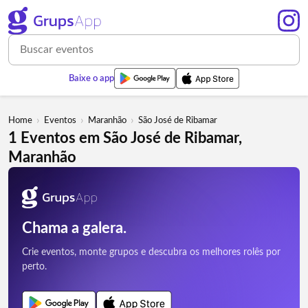
Baixe o app
›
›
›
Home
Eventos
Maranhão
São José de Ribamar
1 Eventos em São José de Ribamar,
Maranhão
Chama a galera.
Crie eventos, monte grupos e descubra os melhores rolês por
perto.