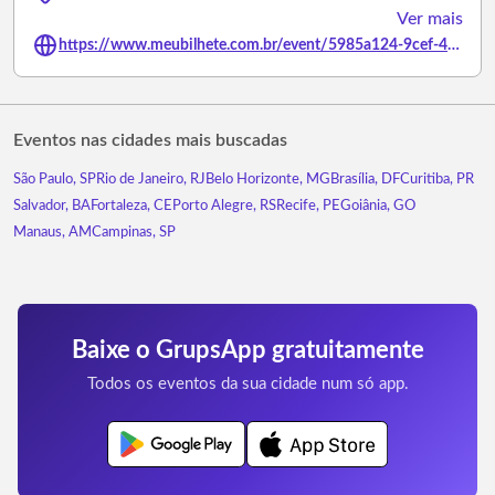
Ver mais
https://www.meubilhete.com.br/event/5985a124-9cef-401a-81af-72fce5511c42
Eventos nas cidades mais buscadas
São Paulo, SP
Rio de Janeiro, RJ
Belo Horizonte, MG
Brasília, DF
Curitiba, PR
Salvador, BA
Fortaleza, CE
Porto Alegre, RS
Recife, PE
Goiânia, GO
Manaus, AM
Campinas, SP
Baixe o GrupsApp gratuitamente
Todos os eventos da sua cidade num só app.