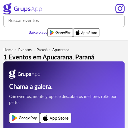
Baixe o app
›
›
›
Home
Eventos
Paraná
Apucarana
1 Eventos em Apucarana, Paraná
Chama a galera.
Crie eventos, monte grupos e descubra os melhores rolês por
perto.