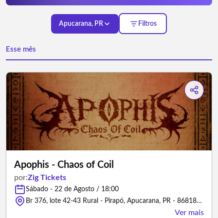
Apucarana, PR
Filtros
Esse mês
Apophis - Chaos of Coil
por:
Zig Tickets
Sábado - 22 de Agosto / 18:00
Br 376, lote 42-43 Rural - Pirapó, Apucarana, PR - 86818-000 - Apucarana/Paraná
Ver mais