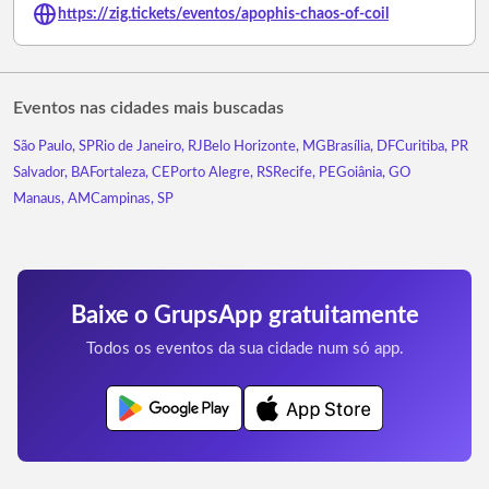
https://zig.tickets/eventos/apophis-chaos-of-coil
Eventos nas cidades mais buscadas
São Paulo, SP
Rio de Janeiro, RJ
Belo Horizonte, MG
Brasília, DF
Curitiba, PR
Salvador, BA
Fortaleza, CE
Porto Alegre, RS
Recife, PE
Goiânia, GO
Manaus, AM
Campinas, SP
Baixe o GrupsApp gratuitamente
Todos os eventos da sua cidade num só app.