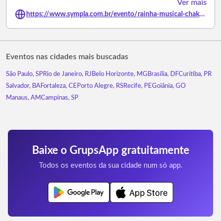
Ver mais
https://www.sympla.com.br/evento/rainha-musical-chakra-belusso/3433063
Eventos nas cidades mais buscadas
São Paulo, SP
Rio de Janeiro, RJ
Belo Horizonte, MG
Brasília, DF
Curitiba, PR
Salvador, BA
Fortaleza, CE
Porto Alegre, RS
Recife, PE
Goiânia, GO
Manaus, AM
Campinas, SP
Baixe o GrupsApp gratuitamente
Todos os eventos da sua cidade num só app.