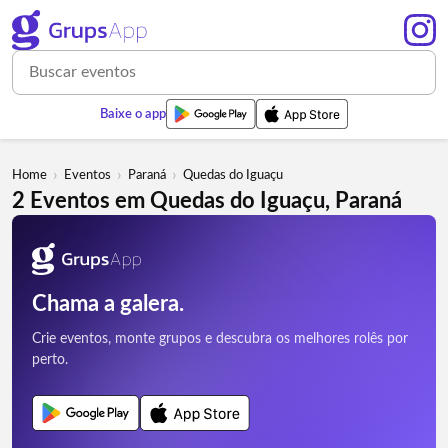
Baixe o app
›
›
›
Home
Eventos
Paraná
Quedas do Iguaçu
2 Eventos em Quedas do Iguaçu, Paraná
Chama a galera.
Crie eventos, monte grupos e descubra os melhores rolês por
perto.