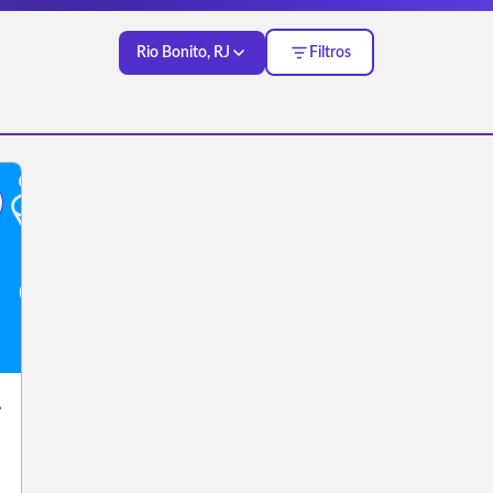
Rio Bonito, RJ
Filtros
-