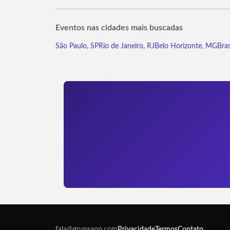
Eventos nas cidades mais buscadas
São Paulo, SP
Rio de Janeiro, RJ
Belo Horizonte, MG
Bras
fala@grupsapp.com
Privacidade
Termos
Contato