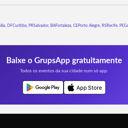
ília, DF
Curitiba, PR
Salvador, BA
Fortaleza, CE
Porto Alegre, RS
Recife, PE
Go
Baixe o GrupsApp gratuitamente
Todos os eventos da sua cidade num só app.