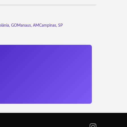
iânia, GO
Manaus, AM
Campinas, SP