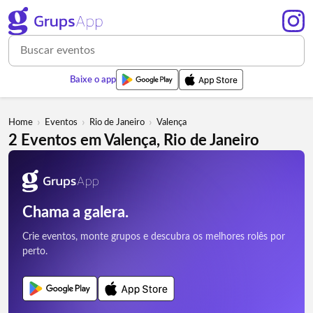
Baixe o app
›
›
›
Home
Eventos
Rio de Janeiro
Valença
2 Eventos em Valença, Rio de Janeiro
Chama a galera.
Crie eventos, monte grupos e descubra os melhores rolês por
perto.