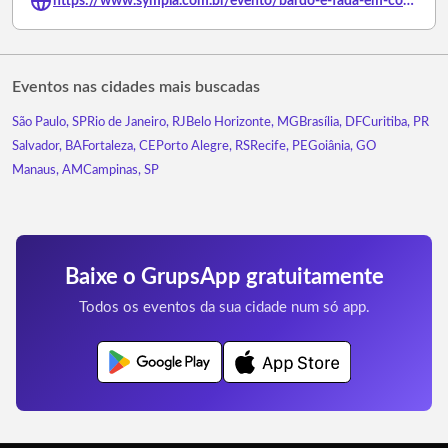
https://www.sympla.com.br/evento/bardo-e-fada-em-conservatoria-rj/3237056
Eventos nas cidades mais buscadas
São Paulo, SP
Rio de Janeiro, RJ
Belo Horizonte, MG
Brasília, DF
Curitiba, PR
Salvador, BA
Fortaleza, CE
Porto Alegre, RS
Recife, PE
Goiânia, GO
Manaus, AM
Campinas, SP
Baixe o GrupsApp gratuitamente
Todos os eventos da sua cidade num só app.