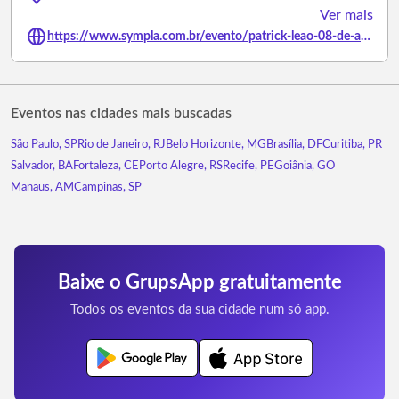
Ver mais
https://www.sympla.com.br/evento/patrick-leao-08-de-agosto-ibiapina-velho-john-pub/3496102
Eventos nas cidades mais buscadas
São Paulo, SP
Rio de Janeiro, RJ
Belo Horizonte, MG
Brasília, DF
Curitiba, PR
Salvador, BA
Fortaleza, CE
Porto Alegre, RS
Recife, PE
Goiânia, GO
Manaus, AM
Campinas, SP
Baixe o GrupsApp gratuitamente
Todos os eventos da sua cidade num só app.