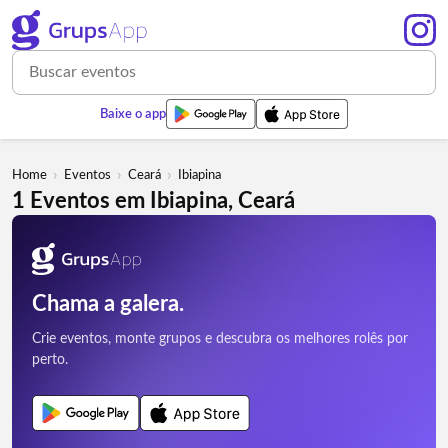
Baixe o app
›
›
›
Home
Eventos
Ceará
Ibiapina
1 Eventos em Ibiapina, Ceará
Chama a galera.
Crie eventos, monte grupos e descubra os melhores rolês por
perto.