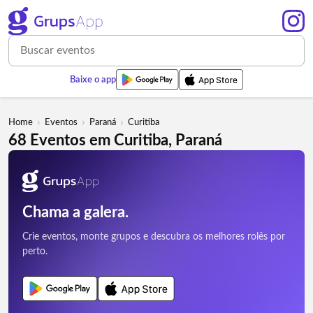
Baixe o app
›
›
›
Home
Eventos
Paraná
Curitiba
68 Eventos em Curitiba, Paraná
Chama a galera.
Crie eventos, monte grupos e descubra os melhores rolês por
perto.