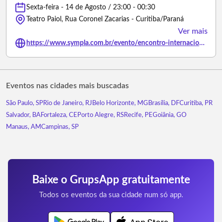
Sexta-feira - 14 de Agosto / 23:00 - 00:30
Teatro Paiol, Rua Coronel Zacarias - Curitiba/Paraná
Ver mais
https://www.sympla.com.br/evento/encontro-internacional-de-gypsy-jazz-em-curitiba/3497217
Eventos nas cidades mais buscadas
São Paulo, SP
Rio de Janeiro, RJ
Belo Horizonte, MG
Brasília, DF
Curitiba, PR
Salvador, BA
Fortaleza, CE
Porto Alegre, RS
Recife, PE
Goiânia, GO
Manaus, AM
Campinas, SP
Baixe o GrupsApp gratuitamente
Todos os eventos da sua cidade num só app.