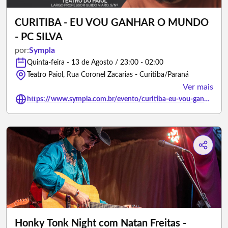
CURITIBA - EU VOU GANHAR O MUNDO
- PC SILVA
por:
Sympla
Quinta-feira - 13 de Agosto / 23:00 - 02:00
Teatro Paiol, Rua Coronel Zacarias - Curitiba/Paraná
Ver mais
https://www.sympla.com.br/evento/curitiba-eu-vou-ganhar-o-mundo-pc-silva/3326466
Honky Tonk Night com Natan Freitas -