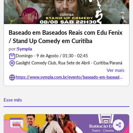
Baseado em Baseados Reais com Edu Fenix
/ Stand Up Comedy em Curitiba
por:
Sympla
Domingo - 9 de Agosto / 01:30 - 02:45
Gaslight Comedy Club, Rua Sete de Abril - Curitiba/Paraná
Ver mais
https://www.sympla.com.br/evento/baseado-em-baseados-reais-com-edu-fenix-stand-up-comedy-em-curitiba/3494704
Esse mês