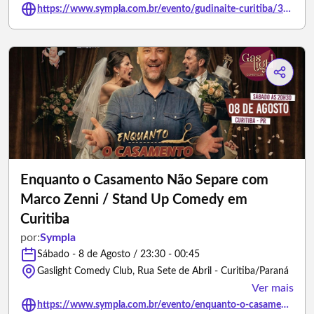
https://www.sympla.com.br/evento/gudinaite-curitiba/3467958
Enquanto o Casamento Não Separe com
Marco Zenni / Stand Up Comedy em
Curitiba
por:
Sympla
Sábado - 8 de Agosto / 23:30 - 00:45
Gaslight Comedy Club, Rua Sete de Abril - Curitiba/Paraná
Ver mais
https://www.sympla.com.br/evento/enquanto-o-casamento-nao-separe-com-marco-zenni-stand-up-comedy-em-curitiba/3504608