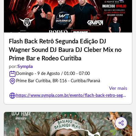
Flash Back Retrô Segunda Edição DJ
Wagner Sound DJ Baura DJ Cleber Mix no
Prime Bar e Rodeo Curitiba
por:
Sympla
Domingo - 9 de Agosto / 01:00 - 07:00
Prime Bar Curitiba, BR-116 - Curitiba/Paraná
Ver mais
https://www.sympla.com.br/evento/flach-back-retro-segunda-edicao-dj-wagner-sound-dj-baura-dj-cleber-mix-no-prime-bar-e-rodeo-curitiba/3497004