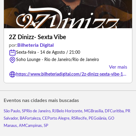
2Z Dinizz- Sexta Vibe
por:
Bilheteria Digital
Sexta-feira - 14 de Agosto / 21:00
Soho Lounge - Rio de Janeiro/Rio de Janeiro
Ver mais
https://www.bilheteriadigital.com/2z-dinizz-sexta-vibe-14-de-agosto
Eventos nas cidades mais buscadas
São Paulo, SP
Rio de Janeiro, RJ
Belo Horizonte, MG
Brasília, DF
Curitiba, PR
Salvador, BA
Fortaleza, CE
Porto Alegre, RS
Recife, PE
Goiânia, GO
Manaus, AM
Campinas, SP