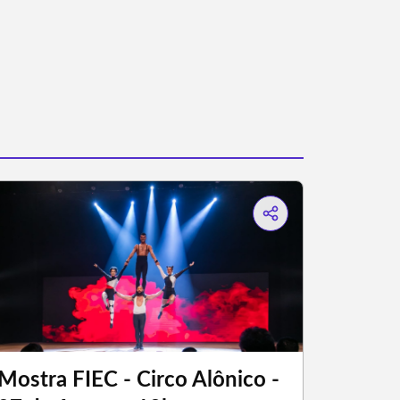
Mostra FIEC - Circo Alônico -