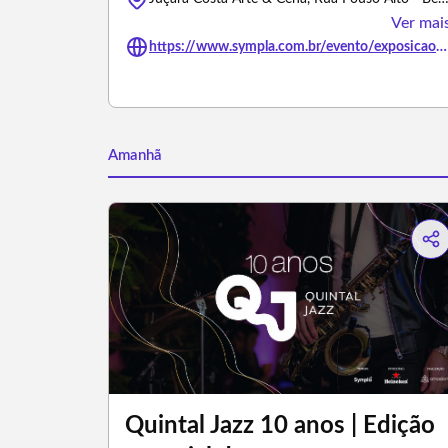
Ver mai
https://www.sympla.com.br/evento/exposicao-4-patas/3495359
Amanhã
Quintal Jazz 10 anos | Edição