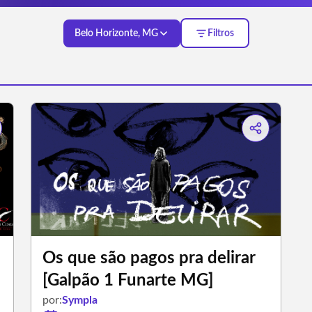
Belo Horizonte, MG
Filtros
Os que são pagos pra delirar
[Galpão 1 Funarte MG]
por:
Sympla
 Gerais