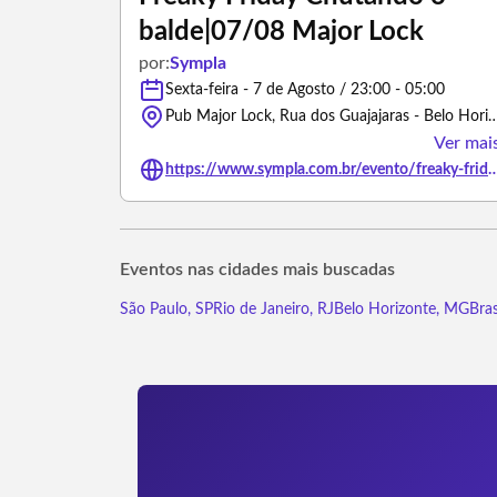
balde|07/08 Major Lock
por:
Sympla
Sexta-feira - 7 de Agosto / 23:00 - 05:00
Pub Major Lock, Rua dos Guajajaras - Belo Hori
Ver mai
https://www.sympla.com.br/evento/freaky-friday-chutando-o-balde-
Eventos nas cidades mais buscadas
São Paulo, SP
Rio de Janeiro, RJ
Belo Horizonte, MG
Bras