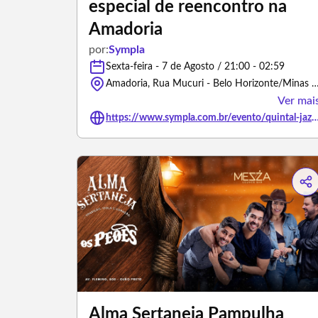
especial de reencontro na
Amadoria
por:
Sympla
Sexta-feira - 7 de Agosto / 21:00 - 02:59
Amadoria, Rua Mucuri - Belo Horizonte/Mi
Ver mai
https://www.sympla.com.br/evento/quintal-jazz-10-anos-edicao-especial-de-reencontro-
Alma Sertaneja Pampulha