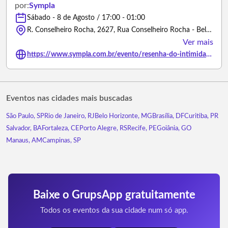
por:
Sympla
Sábado - 8 de Agosto / 17:00 - 01:00
R. Conselheiro Rocha, 2627, Rua Conselheiro Rocha - Belo Horizonte/Minas Gerais
Ver mais
https://www.sympla.com.br/evento/resenha-do-intimidade/3503719
Eventos nas cidades mais buscadas
São Paulo, SP
Rio de Janeiro, RJ
Belo Horizonte, MG
Brasília, DF
Curitiba, PR
Salvador, BA
Fortaleza, CE
Porto Alegre, RS
Recife, PE
Goiânia, GO
Manaus, AM
Campinas, SP
Baixe o GrupsApp gratuitamente
Todos os eventos da sua cidade num só app.