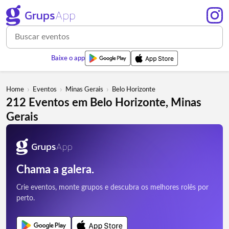
Baixe o app
›
›
›
Home
Eventos
Minas Gerais
Belo Horizonte
212 Eventos em Belo Horizonte, Minas
Gerais
Chama a galera.
Crie eventos, monte grupos e descubra os melhores rolês por
perto.