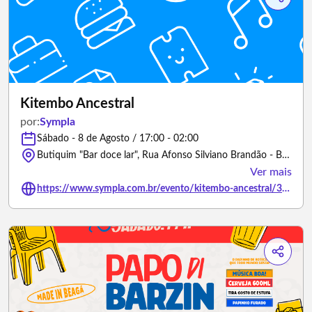
Kitembo Ancestral
por:
Sympla
Sábado - 8 de Agosto / 17:00 - 02:00
Butiquim "Bar doce lar", Rua Afonso Silviano Brandão - Belo Horizonte/Minas Gerais
Ver mais
https://www.sympla.com.br/evento/kitembo-ancestral/3490374