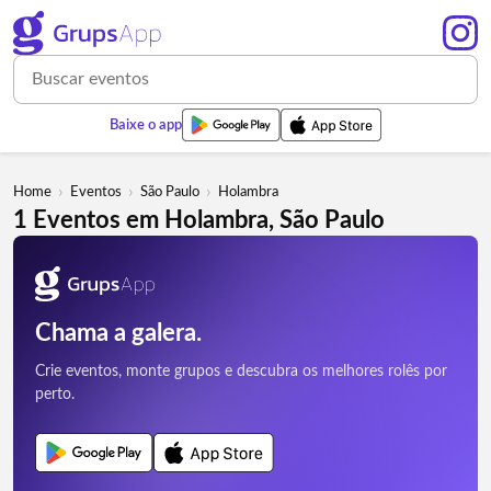
Baixe o app
›
›
›
Home
Eventos
São Paulo
Holambra
1 Eventos em Holambra, São Paulo
Chama a galera.
Crie eventos, monte grupos e descubra os melhores rolês por
perto.