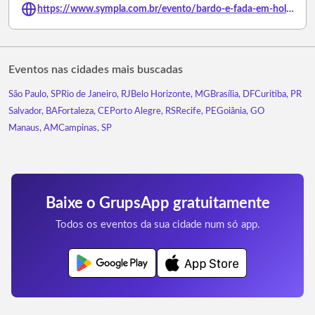
https://www.sympla.com.br/evento/bardo-e-fada-em-holambra-sp/3237070
Eventos nas cidades mais buscadas
São Paulo, SP
Rio de Janeiro, RJ
Belo Horizonte, MG
Brasília, DF
Curitiba, PR
Salvador, BA
Fortaleza, CE
Porto Alegre, RS
Recife, PE
Goiânia, GO
Manaus, AM
Campinas, SP
Baixe o GrupsApp gratuitamente
Todos os eventos da sua cidade num só app.