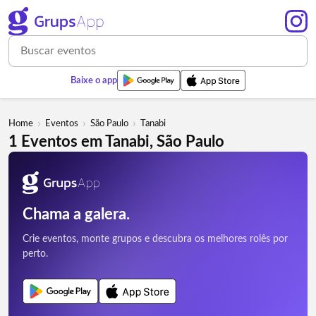
Baixe o app
›
›
›
Home
Eventos
São Paulo
Tanabi
1 Eventos em Tanabi, São Paulo
Chama a galera.
Crie eventos, monte grupos e descubra os melhores rolês por
perto.