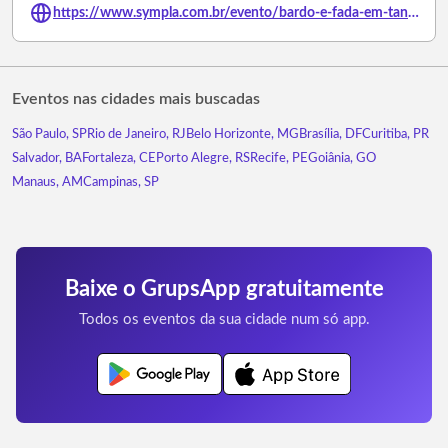
https://www.sympla.com.br/evento/bardo-e-fada-em-tanabi-sp/3239810
Eventos nas cidades mais buscadas
São Paulo, SP
Rio de Janeiro, RJ
Belo Horizonte, MG
Brasília, DF
Curitiba, PR
Salvador, BA
Fortaleza, CE
Porto Alegre, RS
Recife, PE
Goiânia, GO
Manaus, AM
Campinas, SP
Baixe o GrupsApp gratuitamente
Todos os eventos da sua cidade num só app.