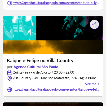
https://agendaculturalsaopaulo.com/eventos/tributo-billy-joel-we-didnt-start-the-band/
Kaique e Felipe no Villa Country
por:
Agenda Cultural São Paulo
Quinta-feira - 6 de Agosto / 20:00 - 22:00
Villa Country - Av. Francisco Matarazzo, 774 - Água Branca, São Paulo - SP - São Paulo/São Paulo
Ver mais
https://agendaculturalsaopaulo.com/eventos/kaique-e-felipe-no-villa-country/