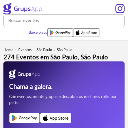
Baixe o app
›
›
›
Home
Eventos
São Paulo
São Paulo
274 Eventos em São Paulo, São Paulo
Chama a galera.
Crie eventos, monte grupos e descubra os melhores rolês por
perto.