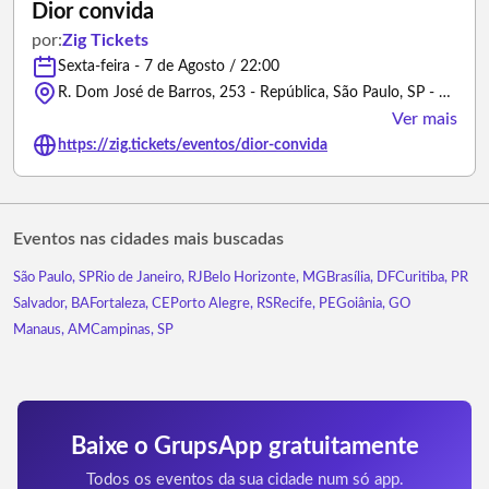
Dior convida
por:
Zig Tickets
Sexta-feira - 7 de Agosto / 22:00
R. Dom José de Barros, 253 - República, São Paulo, SP - 01038-10 - São Paulo/São Paulo
Ver mais
https://zig.tickets/eventos/dior-convida
Eventos nas cidades mais buscadas
São Paulo, SP
Rio de Janeiro, RJ
Belo Horizonte, MG
Brasília, DF
Curitiba, PR
Salvador, BA
Fortaleza, CE
Porto Alegre, RS
Recife, PE
Goiânia, GO
Manaus, AM
Campinas, SP
Baixe o GrupsApp gratuitamente
Todos os eventos da sua cidade num só app.