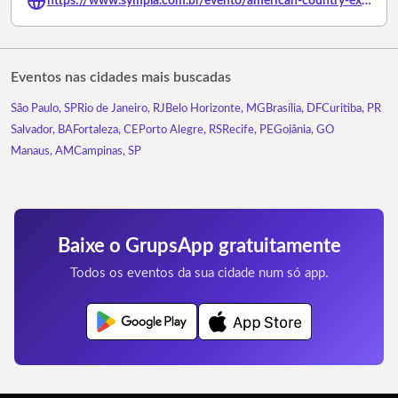
https://www.sympla.com.br/evento/american-country-experience/3501634
Eventos nas cidades mais buscadas
São Paulo, SP
Rio de Janeiro, RJ
Belo Horizonte, MG
Brasília, DF
Curitiba, PR
Salvador, BA
Fortaleza, CE
Porto Alegre, RS
Recife, PE
Goiânia, GO
Manaus, AM
Campinas, SP
Baixe o GrupsApp gratuitamente
Todos os eventos da sua cidade num só app.