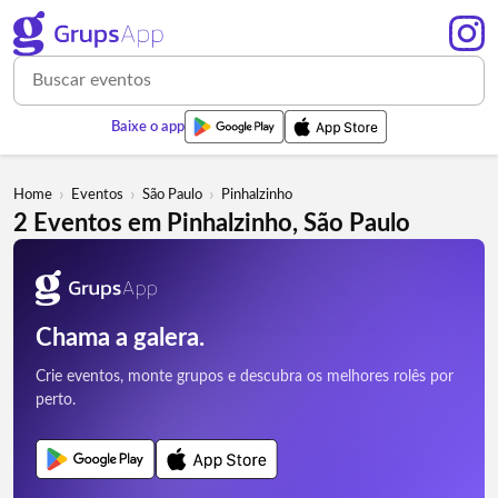
Baixe o app
›
›
›
Home
Eventos
São Paulo
Pinhalzinho
2 Eventos em Pinhalzinho, São Paulo
Chama a galera.
Crie eventos, monte grupos e descubra os melhores rolês por
perto.