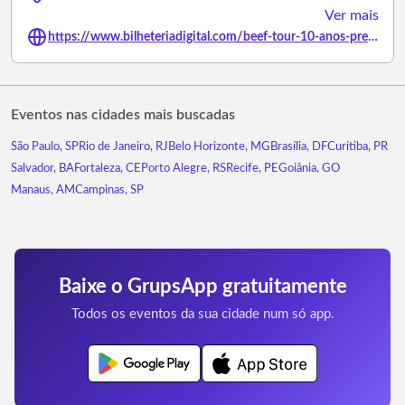
Ver mais
https://www.bilheteriadigital.com/beef-tour-10-anos-presidente-prudente-17-de-outubro
Eventos nas cidades mais buscadas
São Paulo, SP
Rio de Janeiro, RJ
Belo Horizonte, MG
Brasília, DF
Curitiba, PR
Salvador, BA
Fortaleza, CE
Porto Alegre, RS
Recife, PE
Goiânia, GO
Manaus, AM
Campinas, SP
Baixe o GrupsApp gratuitamente
Todos os eventos da sua cidade num só app.