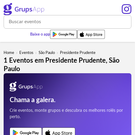
Baixe o app
›
›
›
Home
Eventos
São Paulo
Presidente Prudente
1 Eventos em Presidente Prudente, São
Paulo
Chama a galera.
Crie eventos, monte grupos e descubra os melhores rolês por
perto.