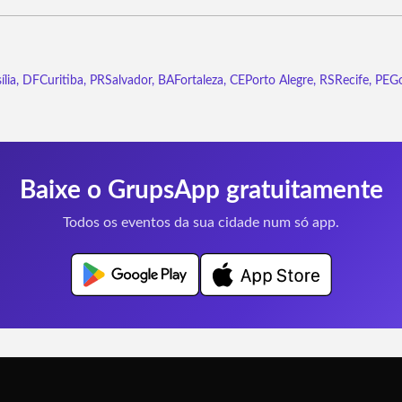
ília, DF
Curitiba, PR
Salvador, BA
Fortaleza, CE
Porto Alegre, RS
Recife, PE
Go
Baixe o GrupsApp gratuitamente
Todos os eventos da sua cidade num só app.