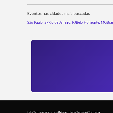
Eventos nas cidades mais buscadas
São Paulo, SP
Rio de Janeiro, RJ
Belo Horizonte, MG
Bras
fala@grupsapp.com
Privacidade
Termos
Contato