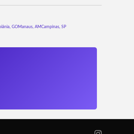
iânia, GO
Manaus, AM
Campinas, SP