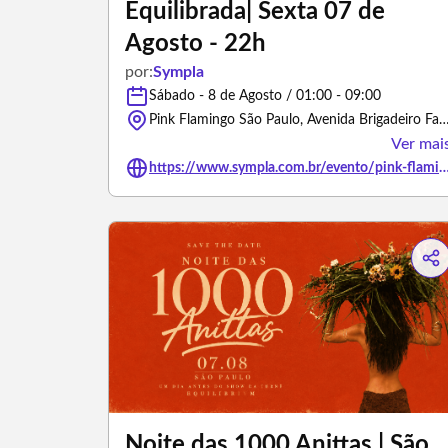
Equilibrada| Sexta 07 de
Agosto - 22h
por:
Sympla
Sábado - 8 de Agosto / 01:00 - 09:00
Pink Flamingo São Paulo, Avenida Brigadeiro Faria Lima - São P
Ver mai
https://www.sympla.com.br/evento/pink-flamingo-sao-paulo-treta-festa-totalmente-equilibrada-sexta-0
Noite das 1000 Anittas | São