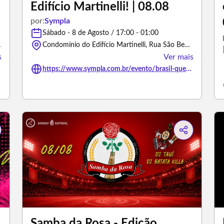
Edifício Martinelli! | 08.08
por:
Sympla
Sábado - 8 de Agosto / 17:00 - 01:00
ulo/São Paulo
Condomínio do Edifício Martinelli, Rua São Bento - São Paulo/São Paulo
s
Ver mais
https://www.sympla.com.br/evento/brasil-quente-brasilidades-no-edificio-martinelli-08-08/3394916
Samba da Rosa - Edição