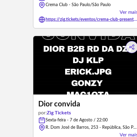
Crema Club - São Paulo/São Paulo
Ver mai
https://zig.tickets/eventos/crema-club-presents-disco-wooooador-0708
Dior convida
por:
Zig Tickets
Sexta-feira - 7 de Agosto / 22:00
R. Dom José de Barros, 253 - República, São Paulo, SP - 01038-10 - São Paulo/São Paulo
Ver mai