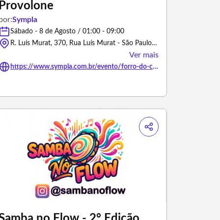
Provolone
por:
Sympla
Sábado - 8 de Agosto / 01:00 - 09:00
R. Luís Murat, 370, Rua Luís Murat - São Paulo/São Paulo
Ver mais
https://www.sympla.com.br/evento/forro-do-cachorro-loko-forrofantasia-forro-do-provolone/3475426
Samba no Flow - 2° Edição