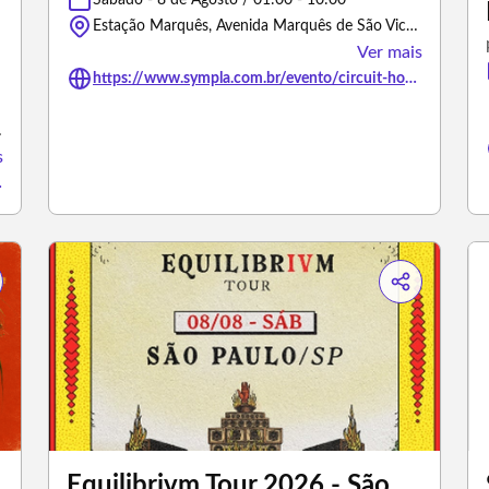
Sábado - 8 de Agosto / 01:00 - 10:00
Estação Marquês, Avenida Marquês de São Vicente - São Paulo/São Paulo
Ver mais
https://www.sympla.com.br/evento/circuit-house-night/3462076
aulo/São Paulo
s
7-de-agosto-22h/3450135
Equilibrivm Tour 2026 - São