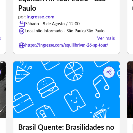
Paulo
por:
Ingresse.com
Sábado - 8 de Agosto / 12:00
Local não informado - São Paulo/São Paulo
s
Ver mais
3459705
https://ingresse.com/equilibrivm-26-sp-tour/
Brasil Quente: Brasilidades no