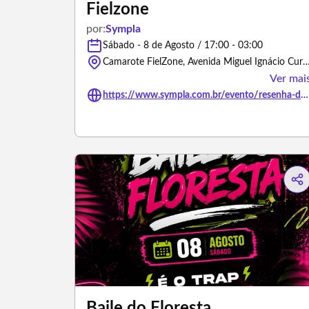
Fielzone
por:
Sympla
Sábado - 8 de Agosto / 17:00 - 03:00
Camarote FielZone, Avenida Miguel Ignácio Curi - São Pa
Ver mai
https://www.sympla.com.br/evento/resenha-do-caramba-fielzone/3481580
Baile do Floresta