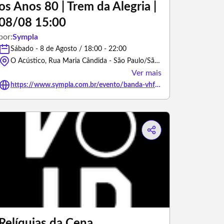
os Anos 80 | Trem da Alegria |
08/08 15:00
por:
Sympla
Sábado - 8 de Agosto / 18:00 - 22:00
O Acústico, Rua Maria Cândida - São Paulo/São Paulo
Ver mais
https://www.sympla.com.br/evento/banda-vhf-uma-viagem-para-os-anos-80-trem-da-alegria-08-08-15-00/3469566
Relíquias da Cena