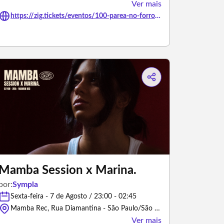
Ver mais
https://zig.tickets/eventos/100-parea-no-forro-da-priscila1
Mamba Session x Marina.
por:
Sympla
Sexta-feira - 7 de Agosto / 23:00 - 02:45
Mamba Rec, Rua Diamantina - São Paulo/São Paulo
Ver mais