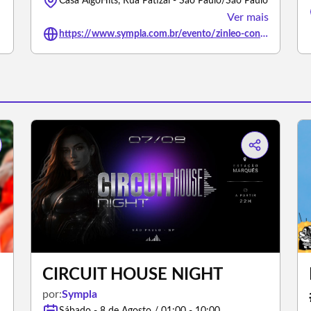
Casa AlgoHits, Rua Patizal - São Paulo/São Paulo
Ver mais
https://www.sympla.com.br/evento/zinleo-convida-kuba-e-o-dyego/3501656
CIRCUIT HOUSE NIGHT
por:
Sympla