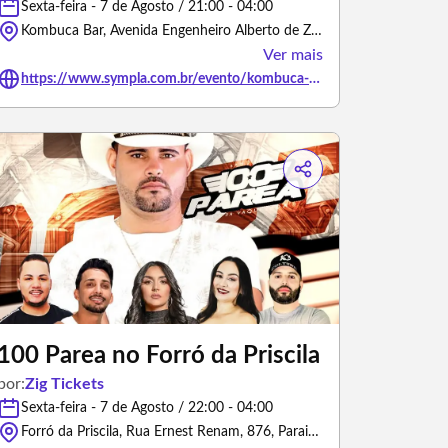
Sexta-feira - 7 de Agosto / 21:00 - 04:00
Kombuca Bar, Avenida Engenheiro Alberto de Zagottis - São Paulo/São Paulo
Ver mais
https://www.sympla.com.br/evento/kombuca-disco-noite-de-flashback/3494692
100 Parea no Forró da Priscila
por:
Zig Tickets
Sexta-feira - 7 de Agosto / 22:00 - 04:00
Forró da Priscila, Rua Ernest Renam, 876, Paraisópolis - São Paulo/São Paulo